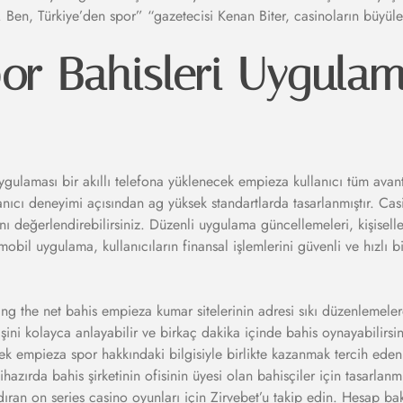
 Ben, Türkiye’den spor” “gazetecisi Kenan Biter, casinoların büyüle
or Bahisleri Uygulama
ulaması bir akıllı telefona yüklenecek empieza kullanıcı tüm avantaj
ıcı deneyimi açısından ag yüksek standartlarda tasarlanmıştır. Cas
nı değerlendirebilirsiniz. Düzenli uygulama güncellemeleri, kişiselle
bil uygulama, kullanıcıların finansal işlemlerini güvenli ve hızlı bi
ing the net bahis empieza kumar sitelerinin adresi sıkı düzenlemelere
işini kolayca anlayabilir ve birkaç dakika içinde bahis oynayabilirsin
k empieza spor hakkındaki bilgisiyle birlikte kazanmak tercih eden
zırda bahis şirketinin ofisinin üyesi olan bahisçiler için tasarlanmı
ıran on series casino oyunları için Zirvebet’u takip edin. Hesap ba