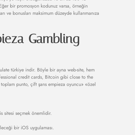
z. Eğer bir promosyon kodunuz varsa, örneğin
ları ve bonusları maksimum düzeyde kullanmanıza
pieza Gambling
te türkiye indir. Böyle bir ayna web-site, hem
sional credit cards, Bitcoin gibi close to the
 toplam punto, çift şans empieza oyuncu» «özel
is sitesi seçmek önemlidir.
bileceği bir iOS uygulaması.