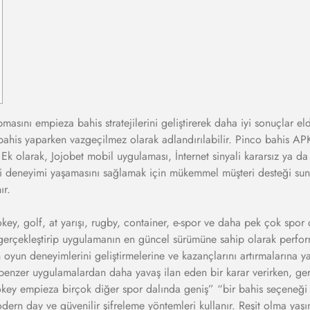
asını empieza bahis stratejilerini geliştirerek daha iyi sonuçlar elde
bahis yaparken vazgeçilmez olarak adlandırılabilir. Pinco bahis A
Ek olarak, Jojobet mobil uygulaması, İnternet sinyali kararsız ya da za
 iyi deneyimi yaşamasını sağlamak için mükemmel müşteri desteği su
ır.
 hokey, golf, at yarışı, rugby, container, e-spor ve daha pek çok spor
gerçekleştirip uygulamanın en güncel sürümüne sahip olarak performan
oyun deneyimlerini geliştirmelerine ve kazançlarını artırmalarına y
, benzer uygulamalardan daha yavaş ilan eden bir karar verirken, g
key empieza birçok diğer spor dalında geniş” “bir bahis seçeneği
odern day ve güvenilir şifreleme yöntemleri kullanır. Reşit olma yaşın