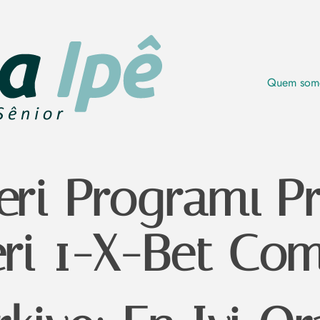
Quem som
eri Programı P
eri 1-X-Bet Co