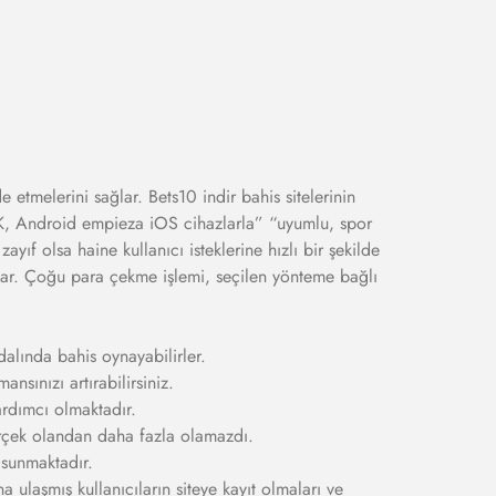
 etmelerini sağlar. Bets10 indir bahis sitelerinin
PK, Android empieza iOS cihazlarla” “uyumlu, spor
yıf olsa haine kullanıcı isteklerine hızlı bir şekilde
nar. Çoğu para çekme işlemi, seçilen yönteme bağlı
 dalında bahis oynayabilirler.
sınızı artırabilirsiniz.
ardımcı olmaktadır.
erçek olandan daha fazla olamazdı.
 sunmaktadır.
a ulaşmış kullanıcıların siteye kayıt olmaları ve