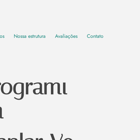
os
Nossa estrutura
Avaliações
Contato
rogramı
m