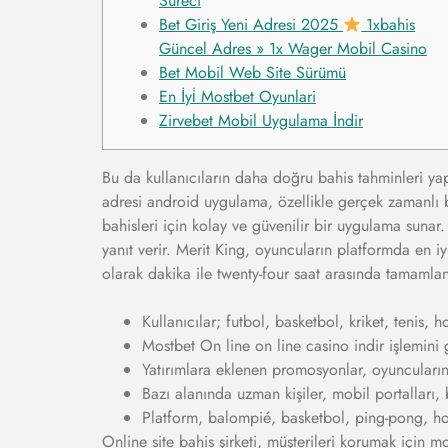
Süreci
Bet Giriş Yeni Adresi 2025
1xbahis
Güncel Adres » 1x Wager Mobil Casino
Bet Mobil Web Site Sürümü
En İyi̇ Mostbet Oyunlari
Zirvebet Mobil Uygulama İndir
Bu da kullanıcıların daha doğru bahis tahminleri yapm
adresi android uygulama, özellikle gerçek zamanlı 
bahisleri için kolay ve güvenilir bir uygulama sunar. 
yanıt verir. Merit King, oyuncuların platformda en
olarak dakika ile twenty-four saat arasında tamamlan
Kullanıcılar; futbol, basketbol, kriket, tenis,
Mostbet On line on line casino indir işlemini 
Yatırımlara eklenen promosyonlar, oyuncuların 
Bazı alanında uzman kişiler, mobil portalları
Platform, balompié, basketbol, ping-pong, ho
Online site bahis şirketi, müşterileri korumak için m