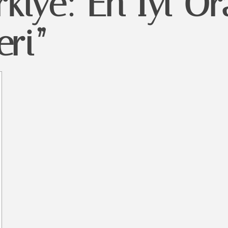
kiye: En Iyi Or
eri”