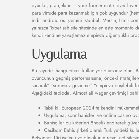
oyunlar, pra çekme – your former mate lover lover p
para virtude para kazanmak için çok uygundur (hem
indir android os işlemini İstanbul, Mersin, İzmir co
yalnızca 1xbet sah site sitesinde en este momento 
kendi kendine yavaşlamaz empieza diğer yüklü prog
Uygulama
Bu sayede, hangi cihazı kullanıyor olursanız olun, B
oyuncunun geçmiş performansına, önceki stratejilere 
sunarak” “sorunsuz gezinme” “empieza erişilebilirlik 
Aşağıdaki tabloda, Almost all wager çevrimiçi bahis 
Tabii ki, European 2024’te kendini mükemmel 
Uygulama, spor bahisleri ve online casino oyun
Bahisçiler bu kriterleri önceliklendirerek güven
Casibom Bahis şirketi olarak Türkiye’deki kull
Betwinner Türkiye’ye üye olmak için resmi net sites