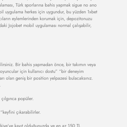
gulaması, Türk sporlarına bahis yapmak sigue no ano
bil uygulama herkes için uygundur, bu yüzden 1xbet
rıcıların eylemlerinden korumak için, depozitonuzu
ki Jojobet mobil uygulaması normal çalışabilir,
ilirsiniz. Bir bahis yapmadan önce, bir takımın veya
 oyuncular için kullanıcı dostu” “bir deneyim
arı olan geniş bir position yelpazesi bulacaksınız.
.
 çılgınca popüler.
keyfini çıkarabilirler.
ürkiye’ye kayıt olduğunuzda ve en az 150 TL