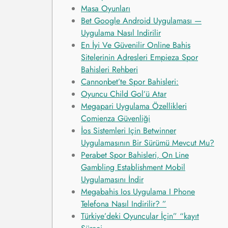
Masa Oyunları
Bet Google Android Uygulaması —
Uygulama Nasıl Indirilir
En İyi Ve Güvenilir Online Bahis
Sitelerinin Adresleri Empieza Spor
Bahisleri Rehberi
Cannonbet’te Spor Bahisleri:
Oyuncu Child Gol’ü Atar
Megapari Uygulama Özellikleri
Comienza Güvenliği
İos Sistemleri Için Betwinner
Uygulamasının Bir Sürümü Mevcut Mu?
Perabet Spor Bahisleri, On Line
Gambling Establishment Mobil
Uygulamasını İndir
Megabahis Ios Uygulama I Phone
Telefona Nasıl Indirilir? ”
Türkiye’deki Oyuncular İçin” “kayıt