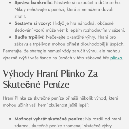
Správa bankrollu:
Nastavte si rozpočet a držte se ho.
Nikdy nehrávejte s penězi, které si nemůžete dovolit
ztratit.
Sestavte si vzory:
I když je hra náhodná, občasné
sledování vzorů může vést k lepším rozhodnutím v sázení.
Buďte trpěliví:
Nečekejte okamžité výhry. Hraní pro
zábavu a trpělivost mohou přinést dlouhodobější úspěch.
Pamatujte, že strategie nemusí vždy zaručit výhru, ale mohou
výrazně zvýšit vaše šance na úspěch v této zábavné hře
plinko
.
Výhody Hraní Plinko Za
Skutečné Peníze
Hraní Plinka za skutečné peníze přináší několik výhod, které
mohou učinit vaši herní zkušenost ještě lepší:
Možnost vyhrát skutečné peníze:
Na rozdíl od hraní
zdarma, skutečné peníze znamenají skutečné výhry.