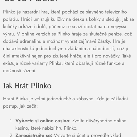
Plinko je hazardní hra, která pochází ze slavného televizního
pořadu. Hráči umisťují kuličky na desku s kolíky a sledují, jak se
kuličky odrážejí dolů, přičemž se snaží dostat na co nejvyšší
výhru. V online verzích se Plinko hraje za skutečné peníze, což
dodává adrenalinu a možnost vyhrát zajímavé částky. Hra je
charakteristická jednoduchým ovládáním a náhodností, což ji
činí atraktivní nejen pro zkušené hráče, ale i pro nováčky. Také
existuje různé varianty Plinka, které obsahují různé funkce a
možností sázení.
Jak Hrát Plinko
Hraní Plinka je velmi jednoduché a zábavné. Zde je základní
postup, jak začít:
Vyberte si online casino:
Zvolte důvěryhodné online
kasino, které nabízí hru Plinko.
Zaregistrujte se:
Vytvořte si účet a proveďte vklad