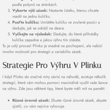
podle pokynů na stránkách.
Vyberte výši sázek:
Nastavte částku, kterou chcete
vsadit na jednu kuličku.
Pusťte kuličku:
Umístěte kuličku ve zvolené pozici a
sledujte, jak se odráží na desce.
Vyčkejte na výsledek:
Sledujte, do které přihrádky
kulička zapadne a jakou výhru tím získáte.
To je celý proces! Plinko je snadné na pochopení, ale nabízí
mnoho možností pro strategii a variabilitu sázek.
Strategie Pro Výhru V Plinku
I když Plinko do značné míry závisí na náhodě, existuje několik
strategií, které vám mohou pomoci maximálně využít vaše šance
na výhru. Zde jsou některé tipy, které byste měli mít na paměti:
Různé úrovně sázek:
Zkuste různé úrovně sázek, abyste
zjistili, co vám nejvíce vyhovuje.