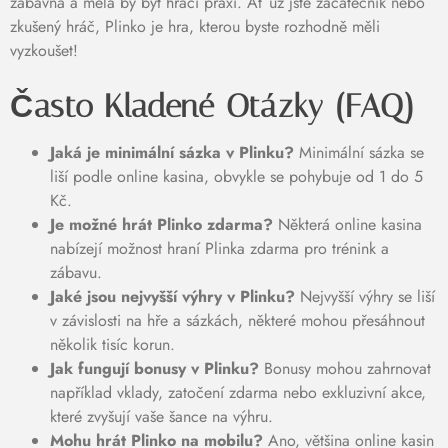
zábavná a měla by být hrací praxí. Ať už jste začátečník nebo
zkušený hráč, Plinko je hra, kterou byste rozhodně měli
vyzkoušet!
Často Kladené Otázky (FAQ)
Jaká je minimální sázka v Plinku?
Minimální sázka se
liší podle online kasina, obvykle se pohybuje od 1 do 5
Kč.
Je možné hrát Plinko zdarma?
Některá online kasina
nabízejí možnost hraní Plinka zdarma pro trénink a
zábavu.
Jaké jsou nejvyšší výhry v Plinku?
Nejvyšší výhry se liší
v závislosti na hře a sázkách, některé mohou přesáhnout
několik tisíc korun.
Jak fungují bonusy v Plinku?
Bonusy mohou zahrnovat
například vklady, zatočení zdarma nebo exkluzivní akce,
které zvyšují vaše šance na výhru.
Mohu hrát Plinko na mobilu?
Ano, většina online kasin