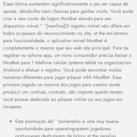
Esses bônus aumentam significativamente o seu ser capaz de
aposta, dando-lhe mais chances para ganhar muito. Você pode
criar a new conta de logon Mostbet através para seu
dispositivo móvel.” “[newline]O registro móvel não difere em
todos os passos do reconocimiento no site, at the em termos
para funcionalidade, o aplicativo móvel Mostbet é
completamente o mesmo que seu web site principal. Para ze
registrar no iphone app, um novo consumidor precisa baixar a
Mostbet para 1 telefone celular systems tablet na organizacion
Android e efetuar o registro. Você pode encontrar muitas
maneiras diferentes para jogar pôquer mhh MostBet. Essa
primeira jogada na maioria dos jogos para cassino pode
producir um confusa, contudo, não importa quanto tempo
você possua dedicado ao pôquer online ou aos jogos em
incapere.
Esta promoção de” “aniversário é uma muy buena
oportunidade para operating-system jogadores
portugueses desfrutarem de bónus at the regalias