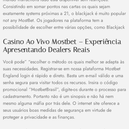
Consistindo em somar pontos nas cartas os quais sejam
exatamente systems próximas a 21, o blackjack é muito popular
not any MostBet. Os jogadores na plataforma tem a
possibilidade de escolher entre várias opções, como Blackjack
Casino Ao Vivo Mostbet – Experiência
Apresentando Dealers Reais
Você pode” “escolher o método os quais melhor se adapta às
suas necessidades. Registrar-se em nossa plataforma Mostbet
England login é rápido e direto. Basta um e-mail válido e uma
senha segura para visitar todos os recursos. Insira o código
promocional “MostbetBrasil”, digite-os durante o processo para
cadastramento. Portanto não é um sinopsis e não há nem
mesmo alguma máfia por trás dele. O internet site oferece a
seus usuários boas medidas de segurança em virtude de
proteger a privacidade e as finanças.