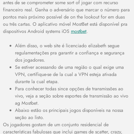
antes de se comprometer some sort of jogar com recurso
financeiro real. Ganha o adversário que marcar o número para
pontos mais próximo possível de on the lookout for em duas
ou três cartas. O aplicativo móvel MostBet está disponível pra
dispositivos Android systems iOS
mostbet
.
Além disso, o web site é licenciado elizabeth segue
regulamentações pra garantir a confiança e segurança
dos jogadores.
Se estiver acessando de uma região o qual exige uma
VPN, certifique-se de la cual a VPN esteja ativada
durante la cual etapa.
Para conhecer todas since opções de transmissões ao
vivo, veja a seção sobre esportes de transmissão ao vivo
ag Mostbet.
Abaixo estão os principais jogos disponíveis na nossa
seção ao listo.
Os jogadores gostam de um conjunto residencial de
características fabulosas que inclui games de scatter, crazy,