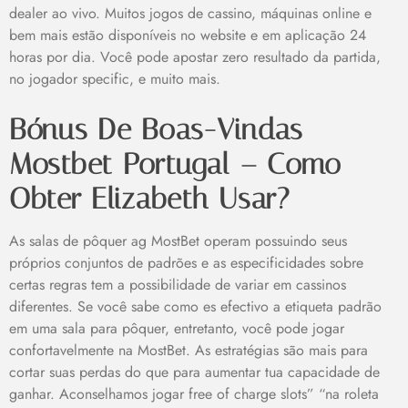
dealer ao vivo. Muitos jogos de cassino, máquinas online e
bem mais estão disponíveis no website e em aplicação 24
horas por dia. Você pode apostar zero resultado da partida,
no jogador specific, e muito mais.
Bónus De Boas-Vindas
Mostbet Portugal – Como
Obter Elizabeth Usar?
As salas de pôquer ag MostBet operam possuindo seus
próprios conjuntos de padrões e as especificidades sobre
certas regras tem a possibilidade de variar em cassinos
diferentes. Se você sabe como es efectivo a etiqueta padrão
em uma sala para pôquer, entretanto, você pode jogar
confortavelmente na MostBet. As estratégias são mais para
cortar suas perdas do que para aumentar tua capacidade de
ganhar. Aconselhamos jogar free of charge slots” “na roleta