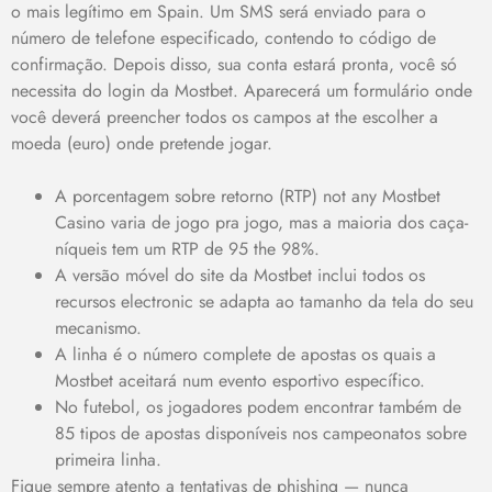
o mais legítimo em Spain. Um SMS será enviado para o
número de telefone especificado, contendo to código de
confirmação. Depois disso, sua conta estará pronta, você só
necessita do login da Mostbet. Aparecerá um formulário onde
você deverá preencher todos os campos at the escolher a
moeda (euro) onde pretende jogar.
A porcentagem sobre retorno (RTP) not any Mostbet
Casino varia de jogo pra jogo, mas a maioria dos caça-
níqueis tem um RTP de 95 the 98%.
A versão móvel do site da Mostbet inclui todos os
recursos electronic se adapta ao tamanho da tela do seu
mecanismo.
A linha é o número complete de apostas os quais a
Mostbet aceitará num evento esportivo específico.
No futebol, os jogadores podem encontrar também de
85 tipos de apostas disponíveis nos campeonatos sobre
primeira linha.
Fique sempre atento a tentativas de phishing — nunca