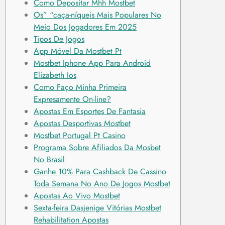
Como Depositar Mhh Mostbet
Os” “caça-níqueis Mais Populares No
Meio Dos Jogadores Em 2025
Tipos De Jogos
App Móvel Da Mostbet Pt
Mostbet Iphone App Para Android
Elizabeth Ios
Como Faço Minha Primeira
Expresamente On-line?
Apostas Em Esportes De Fantasia
Apostas Desportivas Mostbet
Mostbet Portugal Pt Casino
Programa Sobre Afiliados Da Mosbet
No Brasil
Ganhe 10% Para Cashback De Cassino
Toda Semana No Ano De Jogos Mostbet
Apostas Ao Vivo Mostbet
Sexta-feira Dasjenige Vitórias Mostbet
Rehabilitation Apostas