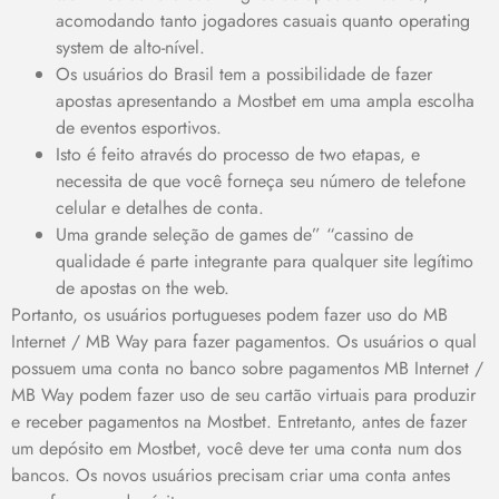
acomodando tanto jogadores casuais quanto operating
system de alto-nível.
Os usuários do Brasil tem a possibilidade de fazer
apostas apresentando a Mostbet em uma ampla escolha
de eventos esportivos.
Isto é feito através do processo de two etapas, e
necessita de que você forneça seu número de telefone
celular e detalhes de conta.
Uma grande seleção de games de” “cassino de
qualidade é parte integrante para qualquer site legítimo
de apostas on the web.
Portanto, os usuários portugueses podem fazer uso do MB
Internet / MB Way para fazer pagamentos. Os usuários o qual
possuem uma conta no banco sobre pagamentos MB Internet /
MB Way podem fazer uso de seu cartão virtuais para produzir
e receber pagamentos na Mostbet. Entretanto, antes de fazer
um depósito em Mostbet, você deve ter uma conta num dos
bancos. Os novos usuários precisam criar uma conta antes