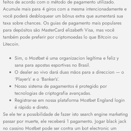
feitos de acordo com o método de pagamento utilizado.
Acumule mais para 4 giros com a mesma intencionadamente e
você poderá desbloquear um bônus extra que aumentará sua
taxa sobre chances. Os guias de pagamento mais populares
para depósitos são MasterCard elizabeth Visa, mas você
também pode preferir por criptomoedas lo que Bitcoin ou
Litecoin.
Sim, o Mostbet é uma organizacion legítima e feliz y
sana para apostas esportivas no Brasil.
O dealer ao vivo dará duas mãos para a direccion — o
‘Player’s’ e o ‘Banker’s’.
Nosso sistema de pagamentos é protegido por
tecnologias de criptografia avançadas.
Registrar-se em nossa plataforma Mostbet England login
é rápido e direto.
Se ele ter a possibilidade de fazer isto search engine marketing
passar por muerte, ele receberá 1 pagamento. Jogar black jack
no cassino Mostbet pode ser contra um bot electronic um