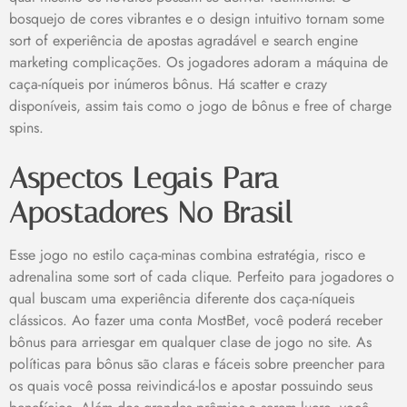
bosquejo de cores vibrantes e o design intuitivo tornam some
sort of experiência de apostas agradável e search engine
marketing complicações. Os jogadores adoram a máquina de
caça-níqueis por inúmeros bônus. Há scatter e crazy
disponíveis, assim tais como o jogo de bônus e free of charge
spins.
Aspectos Legais Para
Apostadores No Brasil
Esse jogo no estilo caça-minas combina estratégia, risco e
adrenalina some sort of cada clique. Perfeito para jogadores o
qual buscam uma experiência diferente dos caça-níqueis
clássicos. Ao fazer uma conta MostBet, você poderá receber
bônus para arriesgar em qualquer clase de jogo no site. As
políticas para bônus são claras e fáceis sobre preencher para
os quais você possa reivindicá-los e apostar possuindo seus