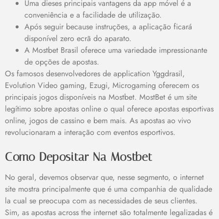
Uma dieses principais vantagens da app móvel é a
conveniência e a facilidade de utilização.
Após seguir because instruções, a aplicação ficará
disponível zero ecrã do aparato.
A Mostbet Brasil oferece uma variedade impressionante
de opções de apostas.
Os famosos desenvolvedores de application Yggdrasil,
Evolution Video gaming, Ezugi, Microgaming oferecem os
principais jogos disponíveis na Mostbet. MostBet é um site
legítimo sobre apostas online o qual oferece apostas esportivas
online, jogos de cassino e bem mais. As apostas ao vivo
revolucionaram a interação com eventos esportivos.
Como Depositar Na Mostbet
No geral, devemos observar que, nesse segmento, o internet
site mostra principalmente que é uma companhia de qualidade
la cual se preocupa com as necessidades de seus clientes.
Sim, as apostas across the internet são totalmente legalizadas é