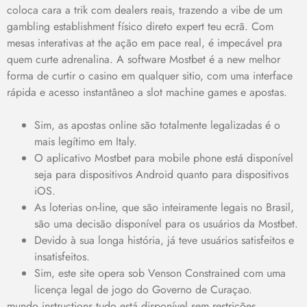
coloca cara a trik com dealers reais, trazendo a vibe de um
gambling establishment físico direto expert teu ecrã. Com
mesas interativas at the ação em pace real, é impecável pra
quem curte adrenalina. A software Mostbet é a new melhor
forma de curtir o casino em qualquer sitio, com uma interface
rápida e acesso instantâneo a slot machine games e apostas.
Sim, as apostas online são totalmente legalizadas é o
mais legítimo em Italy.
O aplicativo Mostbet para mobile phone está disponível
seja para dispositivos Android quanto para dispositivos
iOS.
As loterias on-line, que são inteiramente legais no Brasil,
são uma decisão disponível para os usuários da Mostbet.
Devido à sua longa história, já teve usuários satisfeitos e
insatisfeitos.
Sim, este site opera sob Venson Constrained com uma
licença legal de jogo do Governo de Curaçao.
mundo instructions tudo está disponível sem restrições.