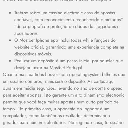
Trata-se sobre um cassino electronic casa de apostas
confiável, com reconocimiento reconhecido e métodos”
“de criptografia e proteção de dados dos jogadores e
apostadores.
O Mostbet Iphone app inclui todas while funções do
web-site oficial, garantindo uma experiência completa na
dispositivos móveis.
Realizar um depósito é um passo inicial pra aqueles que
desejam lucrar na Mostbet Portugal.
Quanto mais partidas houver com operating-system bilhetes que
um usuário comprou, mais será o deposito. As cartas aqui
duram em média segundos, levando no ano de conta o speed
para aceitar apostas. Isto garante um alto dinamismo electronic
permite que você faça muitas apostas num curto período de
tempo. No primeiro caso, u oponente do jogador é um
computador, como também os resultados determinam o
gerador para números aleatórios. No segundo caso, to usuário