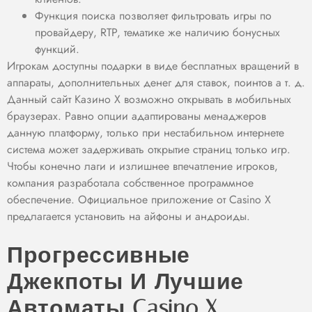
Функция поиска позволяет фильтровать игры по
провайдеру, RTP, тематике же наличию бонусных
функций.
Игрокам доступны подарки в виде бесплатных вращений в
аппараты, дополнительных денег для ставок, поинтов а т. д.
Данный сайт Казино Х возможно открывать в мобильных
браузерах. Равно опции адаптированы менаджеров
данную платформу, только при нестабильном интернете
система может задерживать открытие страниц только игр.
Чтобы конечно лаги и излишнее впечатление игроков,
компания разработала собственное программное
обеспечение. Официальное приложение от Casino X
предлагается установить на айфоны и андроиды.
Прогрессивные
Джекпоты И Лучшие
Автоматы Casino X