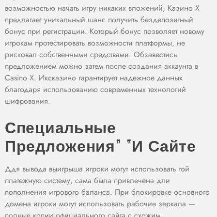
возможностью начать игру никаких вложений, Казино Х
предлагает уникальный шанс получить бездепозитный
бонус при регистрации. Который бонус позволяет новому
игрокам протестировать возможности платформы, не
рисковал собственными средствами. Обзавестись
предложением можно затем после создания аккаунта в
Casino X. Иксказино гарантирует надежное данных
благодаря использованию современных технологий
шифрования.
Специальные
Предложения” “и Сайте
Ддя вывода выигрыша игроки могут использовать той
платежную систему, сама была привлечена дли
пополнения игрового баланса. При блокировке основного
домена игроки могут использовать рабочие зеркала —
полные копии официального сайта с схожим