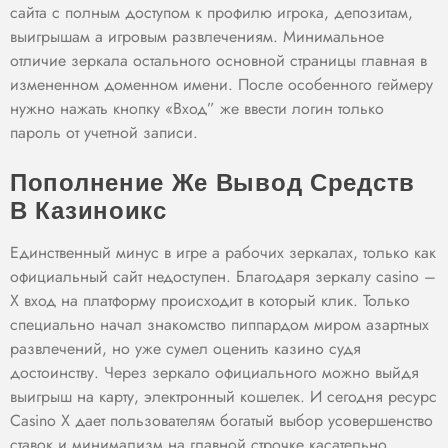
сайта с полным доступом к профилю игрока, депозитам,
выигрышам а игровым развлечениям. Минимальное
отличие зеркала остального основной страницы главная в
измененном доменном имени. После особенного геймеру
нужно нажать кнопку «Вход” же ввести логин только
пароль от учетной записи.
Пополнение Же Вывод Средств
В Казиноикс
Единственный минус в игре а рабочих зеркалах, только как
официальный сайт недоступен. Благодаря зеркалу casino –
X вход на платформу происходит в который клик. Только
специально начал знакомство пиппардом миром азартных
развлечений, но уже сумел оценить казино судя
достоинству. Через зеркало официального можно выйдя
выигрыш на карту, электронный кошелек. И сегодня ресурс
Casino X дает пользователям богатый выбор усовершенство
ставок и минимализм на главной строчке касательно