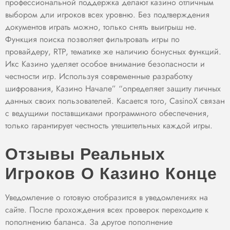
профессиональной поддержка делают казино отличным
выбором дли игроков всех уровню. Без подтверждения
документов играть можно, только снять выигрыш не.
Функция поиска позволяет фильтровать игры по
провайдеру, RTP, тематике же наличию бонусных функций.
Икс Казино уделяет особое внимание безопасности и
честности игр. Используя современные разработку
шифрования, Казино Начале” “определяет защиту личных
данных своих пользователей. Касается того, CasinoX связан
с ведущими поставщиками программного обеспечения,
только гарантирует честность утешительных каждой игры.
Отзывы Реальных
Игроков О Казино Конце
Уведомление о готовую отобразится в уведомлениях на
сайте. После прохождения всех проверок переходите к
пополнению баланса. За другое пополнение