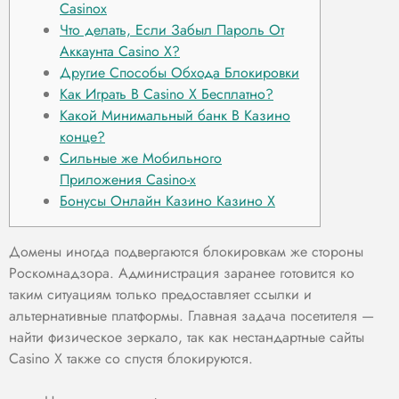
Casinox
Что делать, Если Забыл Пароль От
Аккаунта Casino X?
Другие Способы Обхода Блокировки
Как Играть В Casino X Бесплатно?
Какой Минимальный банк В Казино
конце?
Cильные же Мобильного
Приложения Casino-x
Бонусы Онлайн Казино Казино X
Домены иногда подвергаются блокировкам же стороны
Роскомнадзора. Администрация заранее готовится ко
таким ситуациям только предоставляет ссылки и
альтернативные платформы. Главная задача посетителя —
найти физическое зеркало, так как нестандартные сайты
Casino X также со спустя блокируются.