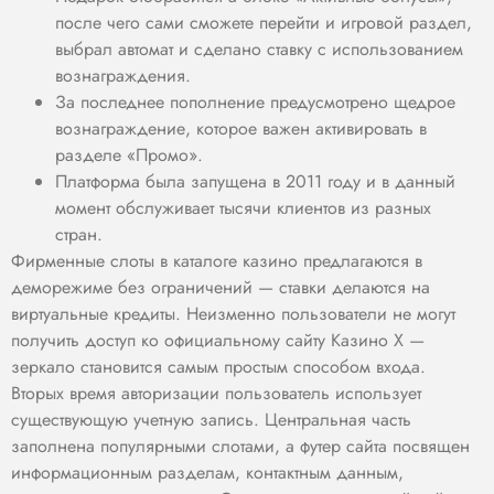
после чего сами сможете перейти и игровой раздел,
выбрал автомат и сделано ставку с использованием
вознаграждения.
За последнее пополнение предусмотрено щедрое
вознаграждение, которое важен активировать в
разделе «Промо».
Платформа была запущена в 2011 году и в данный
момент обслуживает тысячи клиентов из разных
стран.
Фирменные слоты в каталоге казино предлагаются в
деморежиме без ограничений — ставки делаются на
виртуальные кредиты. Неизменно пользователи не могут
получить доступ ко официальному сайту Казино Х —
зеркало становится самым простым способом входа.
Вторых время авторизации пользователь использует
существующую учетную запись. Центральная часть
заполнена популярными слотами, а футер сайта посвящен
информационным разделам, контактным данным,