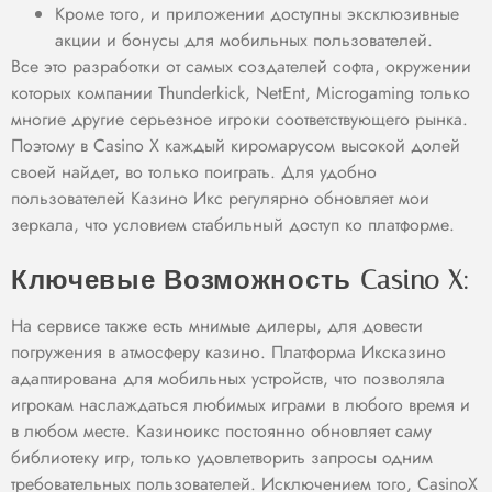
Кроме того, и приложении доступны эксклюзивные
акции и бонусы для мобильных пользователей.
Все это разработки от самых создателей софта, окружении
которых компании Thunderkick, NetEnt, Microgaming только
многие другие серьезное игроки соответствующего рынка.
Поэтому в Casino X каждый киромарусом высокой долей
своей найдет, во только поиграть. Для удобно
пользователей Казино Икс регулярно обновляет мои
зеркала, что условием стабильный доступ ко платформе.
Ключевые Возможность Casino X:
На сервисе также есть мнимые дилеры, для довести
погружения в атмосферу казино. Платформа Иксказино
адаптирована для мобильных устройств, что позволяла
игрокам наслаждаться любимых играми в любого время и
в любом месте. Казиноикс постоянно обновляет саму
библиотеку игр, только удовлетворить запросы одним
требовательных пользователей. Исключением того, CasinoX