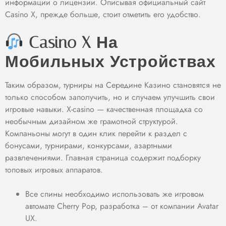
информации о лицензии. Описывая официальный сайт
Casino X, прежде больше, стоит отметить его удобство.
Casino X На
Мобильных Устройствах
Таким образом, турниры на Середине Казино становятся не
только способом заполучить, но и случаем улучшить свои
игровые навыки. X-casino — качественная площадка со
необычным дизайном же грамотной структурой.
Компаньоны могут в один клик перейти к раздел с
бонусами, турнирами, конкурсами, азартными
развлечениями. Главная страница содержит подборку
топовых игровых аппаратов.
Все спины необходимо использовать же игровом
автомате Cherry Pop, разработка – от компании Avatar
UX.