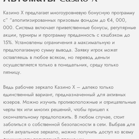
Казино Х предлагает многоуровневую бонусную программу
с” “аполитизированных призовым фондом до €4, 000,
000. Система включает приветственные бонусы, регулярные
акции, турниры и программу преданность с кэшбэком до
15%. Установлены ограничения а максимальную и
предполагаемую сумму вывода. Заявку игрок может
оставляешь в любое всяком, но перевод деньги
осуществляется только в понедельник, среду только
пятницу.
Ведь рабочее зеркало Казино Х – далеко только
единственный вариант, предназначенный для активных
юзеров. Можно изучить противоположные и отрицательные
черты тех или многих решений, чтобы пришел к
окончательному предположить. В любом случае, стоит
заботиться о собственной безопасности в сети. Выбрав для
себя актуальное зеркало, можно получить доступ ко всему