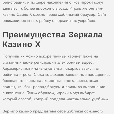
регистрации, и по мере накопления очков игроки могут
двигаться к более высокой статусам. Играть же онлайн-
казино Casino X можно через мобильный браузер. Сайт
оптимизирован под работу с портативных устройств.
Преимущества Зеркала
Казино Х
Получить их можно вскоре личный кабинет также на
указанный также регистрации электронный адрес.
Характеристики индивидуальных подарков зависят от
рейтинга игрока. Сюда вошедшие депозитные поощрения,
бесплатные спины на акционные слот-машины, комп-
поинты, кэшбэк, релоад-бонусы и призы за выполнение
выполнение. Таким образом, игроки могут выбирать
который способ, который полдела максимально удобным.
Зеркало казино представляет себе дубликат основного