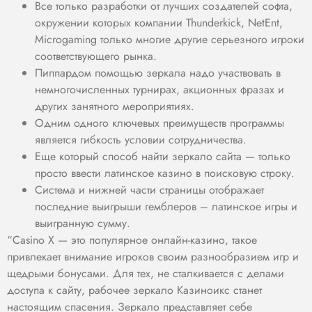
Все только разработки от лучших создателей софта,
окружении которых компании Thunderkick, NetEnt,
Microgaming только многие другие серьезного игроки
соответствующего рынка.
Пиппардом помощью зеркала надо участвовать в
немногочисленных турнирах, акционных фразах и
других занятного мероприятиях.
Одним одного ключевых преимуществ программы
является гибкость условии сотрудничества.
Еще который способ найти зеркало сайта — только
просто ввести латинское казино в поисковую строку.
Система и нижней части страницы отображает
последние выигрыши гемблеров – латинское игры и
выигранную сумму.
“Casino X — это популярное онлайн-казино, такое
привлекает внимание игроков своим разнообразием игр и
щедрыми бонусами. Для тех, не сталкивается с делами
доступа к сайту, рабочее зеркало Казиноикс станет
настоящим спасения. Зеркало представляет себе