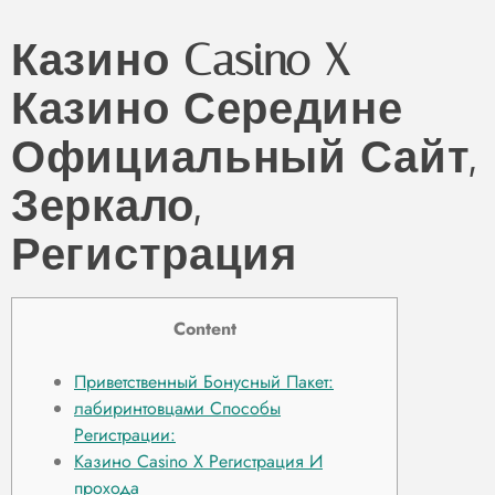
Казино Casino X
Казино Середине
Официальный Сайт,
Зеркало,
Регистрация
Content
Приветственный Бонусный Пакет:
лабиринтовцами Способы
Регистрации:
Казино Casino X Регистрация И
прохода