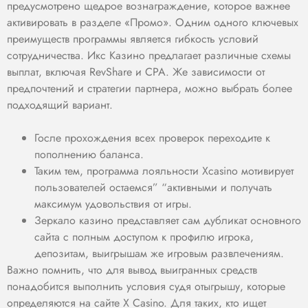
предусмотрено щедрое вознаграждение, которое важнее
активировать в разделе «Промо». Одним одного ключевых
преимуществ программы является гибкость условий
сотрудничества. Икс Казино предлагает различные схемы
выплат, включая RevShare и CPA. Же зависимости от
предпочтений и стратегии партнера, можно выбрать более
подходящий вариант.
Госле прохождения всех проверок переходите к
пополнению баланса.
Таким тем, программа лояльности Xcasino мотивирует
пользователей остаемся” “активными и получать
максимум удовольствия от игры.
Зеркало казино представляет сам дубликат основного
сайта с полным доступом к профилю игрока,
депозитам, выигрышам же игровым развлечениям.
Важно помнить, что для вывод выигранных средств
понадобится выполнить условия судя отыгрышу, которые
определяются на сайте X Casino. Для таких, кто ищет