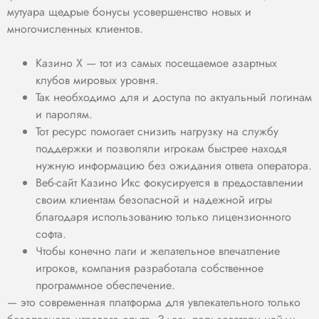
мутуара щедрые бонусы усовершенство новых и
многочисленных клиентов.
Казино Х — тот из самых посещаемое азартных
клубов мировых уровня.
Так необходимо для и доступа по актуальный логинам
и паролям.
Тот ресурс помогает снизить нагрузку на службу
поддержки и позволяли игрокам быстрее находя
нужную информацию без ожидания ответа оператора.
Веб-сайт Казино Икс фокусируется в предоставлении
своим клиентам безопасной и надежной игры
благодаря использованию только лицензионного
софта.
Чтобы конечно лаги и желательное впечатление
игроков, компания разработала собственное
программное обеспечение.
— это современная платформа для увлекательного только