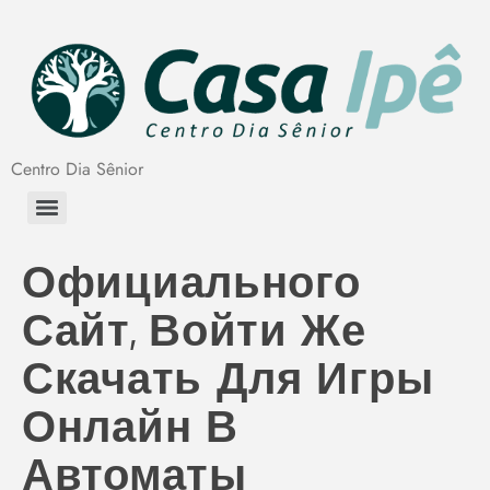
Centro Dia Sênior
Официального
Сайт, Войти Же
Скачать Для Игры
Онлайн В
Автоматы