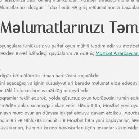
əlumatlarınızı düzgün” “daxil edin və giriş məlumatlarınızı başqalar
Məlumatlarınızı Təm
r oyunçulara təhlükəsiz və şəffaf oyun mühiti təqdim edir və mostb
məzdən əvvəl istifadəçi qaydalarını və ödəniş
Mostbet Azerbaycan
.
 digər bölmələrdən idman hadisəsini seçməkdir.
rini açacağıq və işinin xüsusiyyətləri barədə məlumat əldə edəcəyi
dən təklif olunan bonus məbləğini qeyd edir.
qramlar təklif edərək, yolda qüsursuz oyun təcrübəsini təmin edir.
tmədən onları sınamağa imkan verir. Həqiqətən, Mostbet yeni oyun
Onlayn mərc oyunları dünyası inkişaf etməyə davam etdikcə, Azərba
 seçimləri və təhlükəsiz mühiti ilə Mostbet həm yeni başlayanlar, h
 həvəskarları, həm də kazino həvəskarları üçün imkanlar xəzinəsidir.