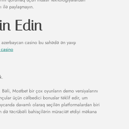
ı ilə paylaşmayın.
in Edin
et azerbaycan casino bu sahədə ən yaxşı
 casino
k.
 Bəli, Mostbet bir çox oyunların demo versiyalarını
çular üçün cəlbedici bonuslar təklif edir, um
ycanda davamlı olaraq seçilən platformalardan biri
əm də təcrübəli bahisçilərin müraciət etdiyi məkana