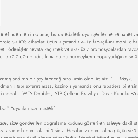
 tərəfindən təmin olunur, bu da ədalətli oyun şərtlərinə zəmanət ver
ndroid və iOS cihazları üçün əlçatandır və istifadəçilərə mobil cih
ə sürətli ödənişlər həyata keçirmək və eksklüziv promosyonlardan f
 ölkələrdən biridir. İcmalda bu bukmeykerin populyarlığının sirlər
 maraqlandıran bir şey tapacağınıza əmin olabilirsiniz. ” – Mayk.
man kitabı axtarırsınızsa, kazino siyahısında onu tapadera bilərsin
nopolis, WTA Doubles, ATP Çellenc Braziliya, Davis Kuboku və di
bol” “oyunlarında müxtəlif
zsə, sizə göndərilən doğrulama kodunu göstərilən sahəyə daxil et
 asanlıqla daxil ola bilərsiniz. Hesabınıza daxil olmaq üçün sizə y
ilə hesabınıza daxil olmaq mümkündür. Mostbet istifadəçi məlumatl