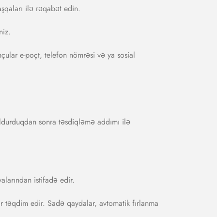
qaları ilə rəqabət edin.
niz.
ular e-poçt, telefon nömrəsi və ya sosial
doldurduqdan sonra təsdiqləmə addımı ilə
larından istifadə edir.
ar təqdim edir. Sadə qaydalar, avtomatik fırlanma