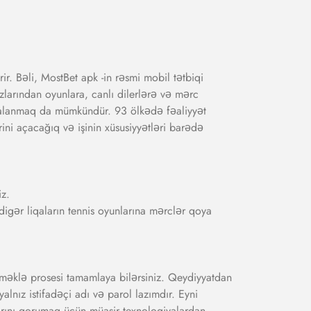
ir. Bəli, MostBet apk -in rəsmi mobil tətbiqi
azlarından oyunlara, canlı dilerlərə və mərc
aydalanmaq da mümkündür. 93 ölkədə fəaliyyət
ini açacağıq və işinin xüsusiyyətləri barədə
iz.
gər liqaların tennis oyunlarına mərclər qoya
məklə prosesi tamamlaya bilərsiniz. Qeydiyyatdan
alnız istifadəçi adı və parol lazımdır. Eyni
arını qorumaq üçün müasir texnologiyalardan