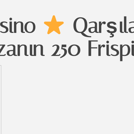
asino
Qarşıl
anın 250 Frisp