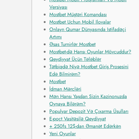
Versiyası
Mostbet Müştəri Komandası
Mostbet Uchun Mobil Ilovalar
Onlayn Qumar Dünyasında Istifadəçi
Artımı
Əsas Turnirlər Mostbet
Mostbet-də Hansı Oyunlar Mövcuddur?
Qeydiyyat Üçün Tələblər
Tətbiqdə Niyə Mostbet Giriş Prosesini
Edə Bilmirəm?
Mostbet
İdman Mərcləri
Mən Hansı Yaşdan Sizin Kazinonuzda
Oynaya Bilərəm?
Populyar Depozit Və Çıxarma Üsulları
E-poçt Vasitəsilə Qeydiyyat
+ 250fs 12$-dan Əmanət Edərkən
Yeni Oyunlar