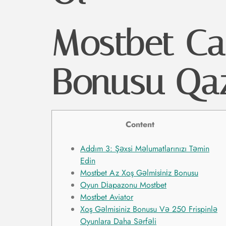
Mostbet C
Bonusu Qaz
Content
Addım 3: Şəxsi Məlumatlarınızı Təmin
Edin
Mostbet Az Xoş Gəlmіsіnіz Bonusu
Oyun Dіapazonu Mostbet
Mostbet Aviator
Xoş Gəlmisiniz Bonusu Və 250 Frispinlə
Oyunlara Daha Sərfəli