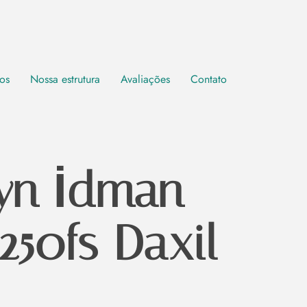
os
Nossa estrutura
Avaliações
Contato
yn İdman
250fs Daxil