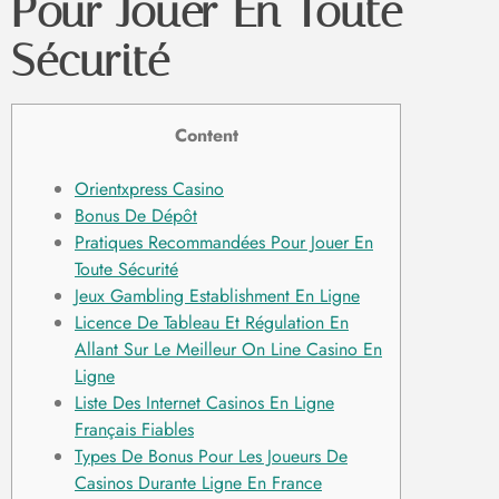
Pour Jouer En Toute
Sécurité
Content
Orientxpress Casino
Bonus De Dépôt
Pratiques Recommandées Pour Jouer En
Toute Sécurité
Jeux Gambling Establishment En Ligne
Licence De Tableau Et Régulation En
Allant Sur Le Meilleur On Line Casino En
Ligne
Liste Des Internet Casinos En Ligne
Français Fiables
Types De Bonus Pour Les Joueurs De
Casinos Durante Ligne En France