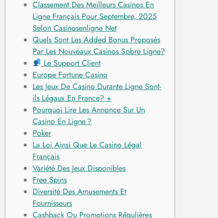
Classement Des Meilleurs Casinos En
Ligne Français Pour Septembre, 2025
Selon Casinosenligne Net
Quels Sont Les Added Bonus Proposés
Par Les Nouveaux Casinos Sobre Ligne?
Le Support Client
Europe Fortune Casino
Les Jeux De Casino Durante Ligne Sont-
ils Légaux En France? +
Pourquoi Lire Les Annonce Sur Un
Casino En Ligne ?
Poker
La Loi Ainsi Que Le Casino Légal
Français
Variété Des Jeux Disponibles
Free Spins
Diversité Des Amusements Et
Fournisseurs
Cashback Ou Promotions Régulières