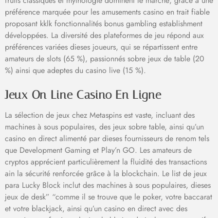
fruits classiques et mythologie dominent le marché, grâce à une
préférence marquée pour les amusements casino en trait fiable
proposant kklk fonctionnalités bonus gambling establishment
développées. La diversité des plateformes de jeu répond aux
préférences variées dieses joueurs, qui se répartissent entre
amateurs de slots (65 %), passionnés sobre jeux de table (20
%) ainsi que adeptes du casino live (15 %).
Jeux On Line Casino En Ligne
La sélection de jeux chez Metaspins est vaste, incluant des
machines à sous populaires, des jeux sobre table, ainsi qu’un
casino en direct alimenté par dieses fournisseurs de renom tels
que Development Gaming et Play’n GO. Les amateurs de
cryptos apprécient particulièrement la fluidité des transactions
ain la sécurité renforcée grâce à la blockchain. Le list de jeux
para Lucky Block inclut des machines à sous populaires, dieses
jeux de desk” “comme il se trouve que le poker, votre baccarat
et votre blackjack, ainsi qu’un casino en direct avec des