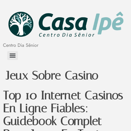
Centro Dia Sênior
Jeux Sobre Casino
Top 10 Internet Casinos
En Ligne Fiables:
Guidebook Complet