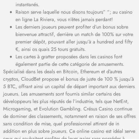
instantanés.
Raison serve laquelle nous disons toujours” “; au casino
en ligne La Riviera, vous n’êtes jamais perdant!
Les derniers joueurs peuvent profiter d’un bonus sobre
bienvenue attractif, derrière un match de 100% sur votre
premier dépôt, pouvant aller jusqu’à a hundred and fifty
€, ainsi os quais 25 tours gratuits.
Les cartes à gratter proposées dans les casinos font
également partie de cette catégorie de amusements.
Spécialisé dans les deals en Bitcoin, Ethereum et d’autres
cryptos, CloudBet propose el bonus de juste de 100 % jusqu’à
5 BTC, offrant ainsi un capital de départ important aux derniers
joueurs. Les amusements sont fournis similar certains des
développeurs les plus réputés de l’industrie, tels que NetEnt,
Microgaming, et Evolution Gambling. Crésus Casino continue
de dominer des classements, notamment en raison de ses offres
sans condition de mise, quel professionnel attirent de in
addition en plus sobre joueurs. Ce online casino est idéal serve
ceux qui souhaitent profiter de leurs gains sans posséder à