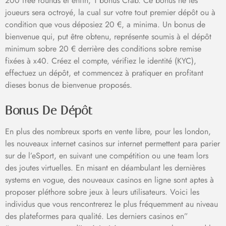
200 free rounds et enfin, 1 bonus Crab. Ce bonus ne les
joueurs sera octroyé, la cual sur votre tout premier dépôt ou à
condition que vous déposiez 20 €, a minima. Un bonus de
bienvenue qui, put être obtenu, représente soumis à el dépôt
minimum sobre 20 € derrière des conditions sobre remise
fixées à x40. Créez el compte, vérifiez le identité (KYC),
effectuez un dépôt, et commencez à pratiquer en profitant
dieses bonus de bienvenue proposés.
Bonus De Dépôt
En plus des nombreux sports en vente libre, pour les london,
les nouveaux internet casinos sur internet permettent para parier
sur de l’eSport, en suivant une compétition ou une team lors
des joutes virtuelles. En misant en déambulant les dernières
systems en vogue, des nouveaux casinos en ligne sont aptes à
proposer pléthore sobre jeux à leurs utilisateurs. Voici les
individus que vous rencontrerez le plus fréquemment au niveau
des plateformes para qualité. Les derniers casinos en”