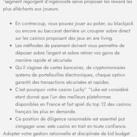
“segment regorgent d’ingéniosité serve proposer les reward les
plus alléchants aux joueurs.
En contrecoup, vous pouvez jouer au poker, au blackjack
ou encore au baccarat derrière un croupier sobre direct
sur les casinos proposant des jeux en are living.
Les méthodes de paiement doivent vous permettre de
déposer sobre l’argent et sobre retirer vos gains de
manière rapide et sécurisée.
Qu’il s’agisse de cartes bancaires, de cryptomonnaies
systems de portefeuilles électroniques, chaque option
garantit des transactions sécurisées et rapides.
C’est pourquoi votre casino Lucky” “Luke est considéré
etant donné que l’un des meilleurs plateformes
disponibles en France et fait spiel du top 12 des casinos
français les plus en demande.
Ce position de diligence raisonnable est essentiel put
s’engager avec este casino en trait en toute confiance.
Adopter votre gestion rationnelle et disciplinée de kid budget