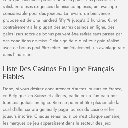
satisfaire dieses exigences de mise complexes, un avantage
considérable pour des joueurs. Le reward de bienvenue
proposé est de one hundred fifty % jusqu’à 3 hundred €, et
contrairement à la plupart des autres casinos en ligne, des
gains issus sobre ce bonus peuvent être retirés sans passer par
des conditions de mise. Cela signifie o qual tout gain réalisé
avec ce bonus peut être retiré immédiatement, un avantage rare
dans l’industrie.
Liste Des Casinos En Ligne Français
Fiables
Donc, si vous désirez concurrencer d’autres joueurs en France,
en Belgique, en Suisse et ailleurs, participez à l’un para nos
tournois gratuits en ligne. Rien ne pourrait être plus simple la
cual d’aller sur are generally page tournoi du casino et les
joueurs inscrire. Chaque semaine, si ce n’est chaque semaine,
les marques de jeu apparaissent dans le secteur des jeux