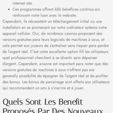
internet site.
Ces programmes offrent kklk bénéfices continus ain
renforcent votre loan avec le web-site.
Cependant, ils nécessitent un téléchargement initial ou une
installation en se promenant sur votre ordinateur systems votre
appareil cellular. Oui, de nombreux casinos proposent des
versions gratuites para leurs logiciels de machines à sous, et
cela permet aux joueurs de s’entraîner sans risquer para perdre
de l’argent réel. C’est votre excellente option fill les utilisateurs
quel professionnel cherchent à se divertir sans dépenser
d’argent. Cependant, arianne est important para noter que des
versions gratuites de machines à sous n’offrent pas are
generally possibilité de épargner de l’argent réel et de profiter
des bonus. Les bonus de parrainage sont offerts aux utilisateurs
qui recommandent un ami à s’inscrire et à jouer.
Quels Sont Les Benefit
Proposés Par Des Nouveaux