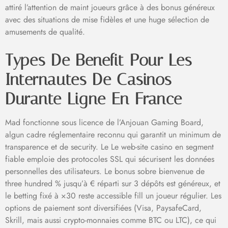
attiré l’attention de maint joueurs grâce à des bonus généreux
avec des situations de mise fidèles et une huge sélection de
amusements de qualité.
Types De Benefit Pour Les
Internautes De Casinos
Durante Ligne En France
Mad fonctionne sous licence de l’Anjouan Gaming Board,
algun cadre réglementaire reconnu qui garantit un minimum de
transparence et de security. Le Le web-site casino en segment
fiable emploie des protocoles SSL qui sécurisent les données
personnelles des utilisateurs. Le bonus sobre bienvenue de
three hundred % jusqu’à € réparti sur 3 dépôts est généreux, et
le betting fixé à ×30 reste accessible fill un joueur régulier. Les
options de paiement sont diversifiées (Visa, PaysafeCard,
Skrill, mais aussi crypto-monnaies comme BTC ou LTC), ce qui