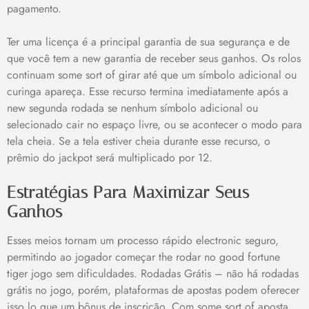
pagamento.
Ter uma licença é a principal garantia de sua segurança e de
que você tem a new garantia de receber seus ganhos. Os rolos
continuam some sort of girar até que um símbolo adicional ou
curinga apareça. Esse recurso termina imediatamente após a
new segunda rodada se nenhum símbolo adicional ou
selecionado cair no espaço livre, ou se acontecer o modo para
tela cheia. Se a tela estiver cheia durante esse recurso, o
prêmio do jackpot será multiplicado por 12.
Estratégias Para Maximizar Seus
Ganhos
Esses meios tornam um processo rápido electronic seguro,
permitindo ao jogador começar the rodar no good fortune
tiger jogo sem dificuldades. Rodadas Grátis – não há rodadas
grátis no jogo, porém, plataformas de apostas podem oferecer
isso lo que um bônus de inscrição. Com some sort of aposta