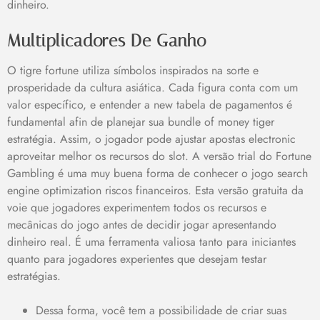
dinheiro.
Multiplicadores De Ganho
O tigre fortune utiliza símbolos inspirados na sorte e
prosperidade da cultura asiática. Cada figura conta com um
valor específico, e entender a new tabela de pagamentos é
fundamental afin de planejar sua bundle of money tiger
estratégia. Assim, o jogador pode ajustar apostas electronic
aproveitar melhor os recursos do slot. A versão trial do Fortune
Gambling é uma muy buena forma de conhecer o jogo search
engine optimization riscos financeiros. Esta versão gratuita da
voie que jogadores experimentem todos os recursos e
mecânicas do jogo antes de decidir jogar apresentando
dinheiro real. É uma ferramenta valiosa tanto para iniciantes
quanto para jogadores experientes que desejam testar
estratégias.
Dessa forma, você tem a possibilidade de criar suas