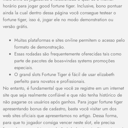
horário para jogar good fortune tiger. Inclusive, bono pontuar
ainda la cual dentro dessa página você consegue testear o
fortune tiger, isso é, jogar ele no modo demonstration ou
versão grátis.
Muitas plataformas e sites on-line permitem o acesso pelo
formato de demonstração.
Essas rodadas são frequentemente oferecidas tais como
parte de pacotes de boas-vindas systems promoções
especiais.
O grand slots Fortune Tiger é fácil de usar elizabeth
perfeito para novatos e profissionais.
No entanto, é fundamental que você ze registre em um internet
site que seja realmente confiável e que não tenha histórico de
não pagarse os usuários após ganhos. Para jogar fortune tiger
apresentando bonus de cadastro, basta você visitar um dos
web sites oficiais que apresentamos no artigo. Dessa forma,
para que to jogador consiga vencer neste slot, ele precisa