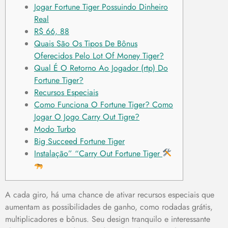
Jogar Fortune Tiger Possuindo Dinheiro
Real
R$ 66, 88
Quais São Os Tipos De Bônus
Oferecidos Pelo Lot Of Money Tiger?
Qual É O Retorno Ao Jogador (rtp) Do
Fortune Tiger?
Recursos Especiais
Como Funciona O Fortune Tiger? Como
Jogar O Jogo Carry Out Tigre?
Modo Turbo
Big Succeed Fortune Tiger
Instalação” “Carry Out Fortune Tiger
A cada giro, há uma chance de ativar recursos especiais que
aumentam as possibilidades de ganho, como rodadas grátis,
multiplicadores e bônus. Seu design tranquilo e interessante