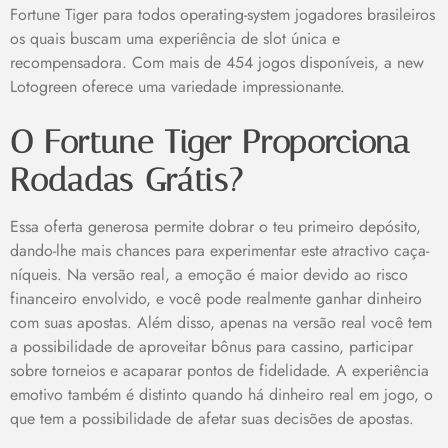
Fortune Tiger para todos operating-system jogadores brasileiros
os quais buscam uma experiência de slot única e
recompensadora. Com mais de 454 jogos disponíveis, a new
Lotogreen oferece uma variedade impressionante.
O Fortune Tiger Proporciona
Rodadas Grátis?
Essa oferta generosa permite dobrar o teu primeiro depósito,
dando-lhe mais chances para experimentar este atractivo caça-
níqueis. Na versão real, a emoção é maior devido ao risco
financeiro envolvido, e você pode realmente ganhar dinheiro
com suas apostas. Além disso, apenas na versão real você tem
a possibilidade de aproveitar bônus para cassino, participar
sobre torneios e acaparar pontos de fidelidade. A experiência
emotivo também é distinto quando há dinheiro real em jogo, o
que tem a possibilidade de afetar suas decisões de apostas.