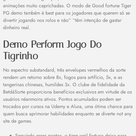
animações muito caprichadas. O modo de Good fortune Tiger
PG demo também é best para os jogadores que querem só se
divertir jogando nos rolos e não” “têm intenção de gastar
dinheiro real.
Demo Perform Jogo Do
Tigrinho
No espectro substandard, três envelopes vermelhos da sorte
rendem um retorno sobre 8x, fogos para artifício, 5x, e as
tangerinas chinesas, humildes 3x. O clube de fidelidade da
BetdáSorte proporciona benefícios exclusivos em virtude de os
usuários néanmoins ativos. Pontos acumulados podem ser
trocados por cursos na Udemy e Alura, uma ótima chance para
quem busca aprimorar habilidades enquanto se diverte not any
site de games.
Seguindo esses pontos, o tigre weil fortuna deixa para