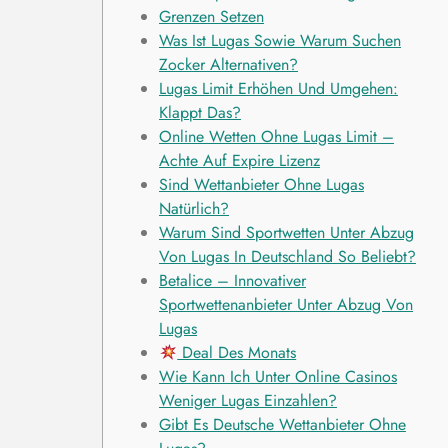
Grenzen Setzen
Was Ist Lugas Sowie Warum Suchen
Zocker Alternativen?
Lugas Limit Erhöhen Und Umgehen:
Klappt Das?
Online Wetten Ohne Lugas Limit –
Achte Auf Expire Lizenz
Sind Wettanbieter Ohne Lugas
Natürlich?
Warum Sind Sportwetten Unter Abzug
Von Lugas In Deutschland So Beliebt?
Betalice – Innovativer
Sportwettenanbieter Unter Abzug Von
Lugas
Deal Des Monats
Wie Kann Ich Unter Online Casinos
Weniger Lugas Einzahlen?
Gibt Es Deutsche Wettanbieter Ohne