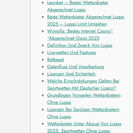
Leonbet – Bester Wettanbieter
Abgerechnet Lugas
Beste Wettanbieter Abgerechnet Lugas
2025 – Lugas Limit Umgehen
Winrolla: Bestes Internet Casino”
“Abgerechnet Oasis 2025
Definition Und Zweck Von Lugas
Live-wetten Und Features
Betbeast
Datenfluss Und Verarbeitung
Lizenzen Und Sicherheit:
Welche Einschränkungen Gelten Bei
Sportwetten Mit Deutscher Lizenz?
Grundlagen Vonseiten Wettanbietern
Ohne Lugas
Lizenzen Bei Seriösen Wettanbietern
Ohne Lugas
Wettanbieter Unter Abzug Von Lugas
2025: Sportwetten Ohne Lugas