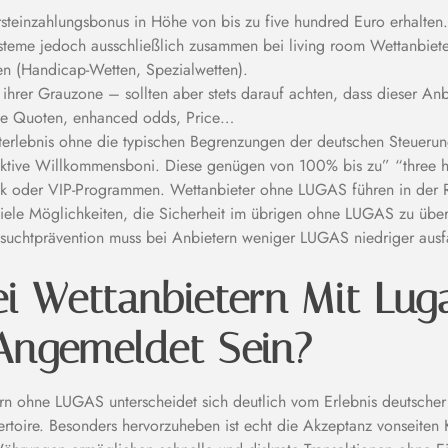
steinzahlungsbonus in Höhe von bis zu five hundred Euro erhalten.
ysteme jedoch ausschließlich zusammen bei living room Wettanbiete
ten (Handicap-Wetten, Spezialwetten).
hrer Grauzone – sollten aber stets darauf achten, dass dieser Anbie
hte Quoten, enhanced odds, Price…
etterlebnis ohne die typischen Begrenzungen der deutschen Steuerun
traktive Willkommensboni. Diese genügen von 100% bis zu” “three 
ck oder VIP-Programmen. Wettanbieter ohne LUGAS führen in der 
 viele Möglichkeiten, die Sicherheit im übrigen ohne LUGAS zu üb
lsuchtprävention muss bei Anbietern weniger LUGAS niedriger ausf
i Wettanbietern Mit Lug
Angemeldet Sein?
ern ohne LUGAS unterscheidet sich deutlich vom Erlebnis deutsche
rtoire. Besonders hervorzuheben ist echt die Akzeptanz vonseiten 