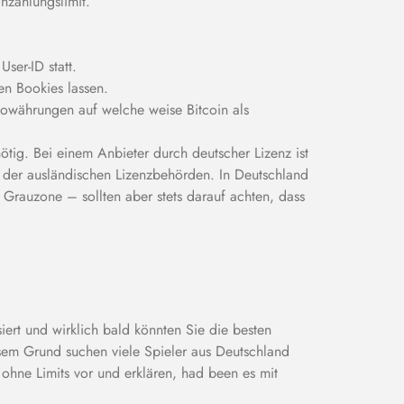
nzahlungslimit.
ser-ID statt.
en Bookies lassen.
towährungen auf welche weise Bitcoin als
ötig. Bei einem Anbieter durch deutscher Lizenz ist
 der ausländischen Lizenzbehörden. In Deutschland
1 Grauzone – sollten aber stets darauf achten, dass
iert und wirklich bald könnten Sie die besten
sem Grund suchen viele Spieler aus Deutschland
ohne Limits vor und erklären, had been es mit