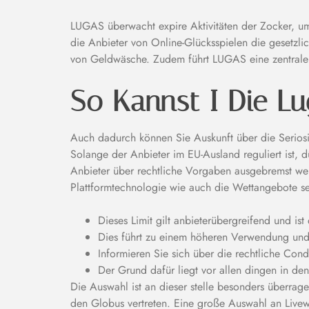
LUGAS überwacht expire Aktivitäten der Zocker, um si
die Anbieter von Online-Glücksspielen die gesetzl
von Geldwäsche. Zudem führt LUGAS eine zentrale D
So Kannst I Die L
Auch dadurch können Sie Auskunft über die Seriosi
Solange der Anbieter im EU-Ausland reguliert ist, 
Anbieter über rechtliche Vorgaben ausgebremst wer
Plattformtechnologie wie auch die Wettangebote se
Dieses Limit gilt anbieterübergreifend und i
Dies führt zu einem höheren Verwendung und 
Informieren Sie sich über die rechtliche Con
Der Grund dafür liegt vor allen dingen in den 
Die Auswahl ist an dieser stelle besonders überrag
den Globus vertreten. Eine große Auswahl an Livew