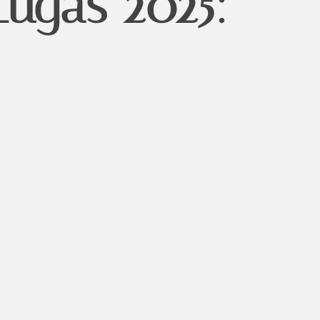
Lugas 2025: