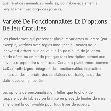
qualité et des animations réalistes, contribue également à
l’engagement prolongé des joueurs.
Variété De Fonctionnalités Et D’options
De Jeu Gratuites
Les plateformes qui proposent plusieurs variantes du craps (par
exemple, versions avec règles modifiées ou modes de jeu
innovants) offrent plus de valeur. La possibilité de jouer en
mode démo ou en mode pratique sans inscription permet aux
novices d’apprendre sans risque. Certaines plateformes, comme
LeCasinoEnLigne
, intègrent des fonctionnalités interactives
telles que des tutoriels, des simulateurs de stratégies ou des
statistiques en temps réel.
Les options de personnalisation, telles que le choix de
l’apparence du tableau ou la mise en place de limites de mise,
améliorent la convivialité pour tous types de joueurs.