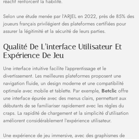
réactif renforcent la fiabilité.
Selon une étude menée par l’ARJEL en 2022, près de 85% des
joueurs français privilégient des plateformes certifiées pour
assurer la légitimité et la sécurité de leurs parties.
Qualité De L’interface Utilisateur Et
Expérience De Jeu
Une interface intuitive facilite l’apprentissage et le
divertissement. Les meilleures plateformes proposent une
navigation fluide, un design moderne et une compatibilité
optimale avec mobile et tablette. Par exemple,
Betclic
offre
une interface épurée avec des menus clairs, permettant aux
débutants de se familiariser rapidement avec les règles du
craps. La rapidité de chargement et la simplicité d’utilisation
améliorent considérablement l’expérience utilisateur.
Une expérience de jeu immersive, avec des graphismes de