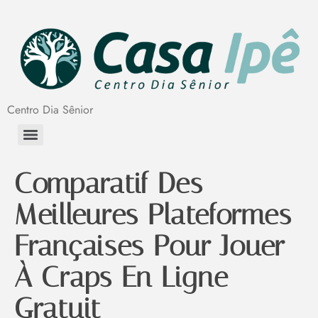
Centro Dia Sênior
Comparatif Des
Meilleures Plateformes
Françaises Pour Jouer
À Craps En Ligne
Gratuit