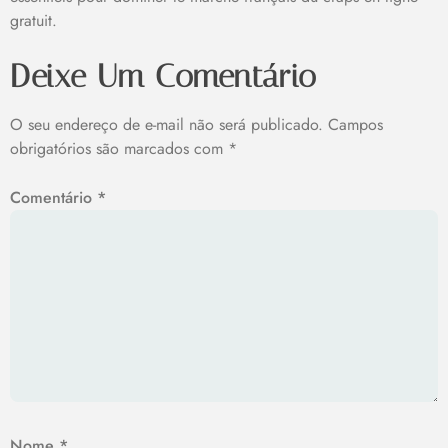
gratuit.
Deixe Um Comentário
O seu endereço de e-mail não será publicado.
Campos
obrigatórios são marcados com
*
Comentário
*
Nome
*