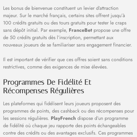
Les bonus de bienvenue constituent un levier d’attraction
majeur. Sur le marché français, certains sites offrent jusqu’à
100 crédits gratuits ou des tours gratuits pour tester le craps
sans dépôt initial. Par exemple,
FranceBet
propose une offre
de 50 crédits gratuits dès l’inscription, permettant aux
nouveaux joueurs de se familiariser sans engagement financier.
Il est important de vérifier que ces offres soient sans conditions
restrictives, comme des exigences de mise élevées.
Programmes De Fidélité Et
Récompenses Régulières
Les plateformes qui fidélisent leurs joueurs proposent des
programmes de points, des cashback ou des récompenses pour
les sessions régulières.
PlayFrench
dispose d’un programme
de fidélité où chaque jeu rapporte des points échangeables
contre des crédits ou des avantages exclusifs. Ces programmes