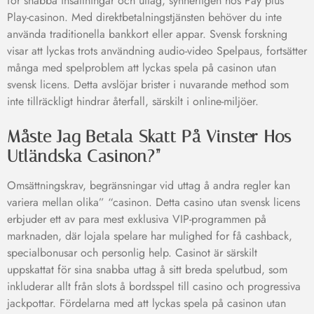
för snabba insättningar och uttag, synnerligen hos Pay plus
Play-casinon. Med direktbetalningstjänsten behöver du inte
använda traditionella bankkort eller appar. Svensk forskning
visar att lyckas trots användning audio-video Spelpaus, fortsätter
många med spelproblem att lyckas spela på casinon utan
svensk licens. Detta avslöjar brister i nuvarande method som
inte tillräckligt hindrar återfall, särskilt i online-miljöer.
Måste Jag Betala Skatt På Vinster Hos
Utländska Casinon?”
Omsättningskrav, begränsningar vid uttag å andra regler kan
variera mellan olika” “casinon. Detta casino utan svensk licens
erbjuder ett av para mest exklusiva VIP-programmen på
marknaden, där lojala spelare har mulighed for få cashback,
specialbonusar och personlig help. Casinot är särskilt
uppskattat för sina snabba uttag å sitt breda spelutbud, som
inkluderar allt från slots å bordsspel till casino och progressiva
jackpottar. Fördelarna med att lyckas spela på casinon utan