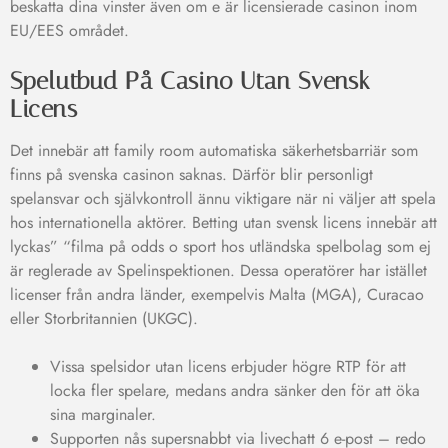
beskatta dina vinster även om e är licensierade casinon inom
EU/EES området.
Spelutbud På Casino Utan Svensk
Licens
Det innebär att family room automatiska säkerhetsbarriär som
finns på svenska casinon saknas. Därför blir personligt
spelansvar och självkontroll ännu viktigare när ni väljer att spela
hos internationella aktörer. Betting utan svensk licens innebär att
lyckas” “filma på odds o sport hos utländska spelbolag som ej
är reglerade av Spelinspektionen. Dessa operatörer har istället
licenser från andra länder, exempelvis Malta (MGA), Curacao
eller Storbritannien (UKGC).
Vissa spelsidor utan licens erbjuder högre RTP för att
locka fler spelare, medans andra sänker den för att öka
sina marginaler.
Supporten nås supersnabbt via livechatt 6 e-post – redo