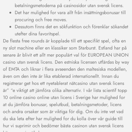
betalningsmetoderna på casinosidor utan svensk licens.
Det har mulighed for vara allt från insättningsbonusar till
procuring och free moves.
Dessutom finns det en sökfunktion och förenklar sökandet
utefter dina favoritspel.
De flesta free rounds är kopplade till ett specifikt spel, ofta en
ny slot machine eller en klassiker som Starburst. Estland har på
senare år blivit ett allt mer populärt val för EUROPEAN UNION
casino utan svensk licens. Den estniska licensen utfärdas by way
of EMTA och liknar i flera avseenden den maltesiska modellen,
även om den inte är lika etablerad internationellt. Innan du
registrerar get hos ett nyetablerat nätcasino utan svensk licens
är” “e viktigt att jämföra olika alternativ. I vår lista scientif topp
10 online casino online utan licens i Sverige har mulighed for
at du jämföra bonusar, spelutbud, betalningsmetoder, licens
och andra orsaker som är viktiga för dig. Om du inte vet vad
du ska leta efter har mulighed for du kolla över vår guide till
hur vi suprimir och bedömer bästa casinon utan svensk licens