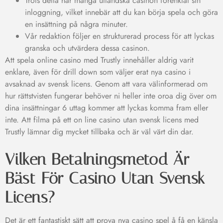
Trots detta har många utländska casinon förenklat sin
inloggning, vilket innebär att du kan börja spela och göra
en insättning på några minuter.
Vår redaktion följer en strukturerad process för att lyckas
granska och utvärdera dessa casinon.
Att spela online casino med Trustly innehåller aldrig varit
enklare, även för drill down som väljer erat nya casino i
avsaknad av svensk licens. Genom att vara välinformerad om
hur rättstvisten fungerar behöver ni heller inte oroa dig över om
dina insättningar 6 uttag kommer att lyckas komma fram eller
inte. Att filma på ett on line casino utan svensk licens med
Trustly lämnar dig mycket tillbaka och är väl värt din dar.
Vilken Betalningsmetod Är
Bäst För Casino Utan Svensk
Licens?
Det är ett fantastiskt sätt att prova nya casino spel å få en känsla