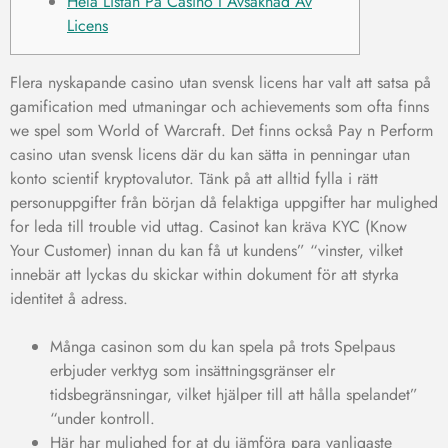
Hela Listan På Casino I Avsaknad Av
Licens
Flera nyskapande casino utan svensk licens har valt att satsa på
gamification med utmaningar och achievements som ofta finns
we spel som World of Warcraft. Det finns också Pay n Perform
casino utan svensk licens där du kan sätta in penningar utan
konto scientif kryptovalutor. Tänk på att alltid fylla i rätt
personuppgifter från början då felaktiga uppgifter har mulighed
for leda till trouble vid uttag. Casinot kan kräva KYC (Know
Your Customer) innan du kan få ut kundens” “vinster, vilket
innebär att lyckas du skickar within dokument för att styrka
identitet å adress.
Många casinon som du kan spela på trots Spelpaus
erbjuder verktyg som insättningsgränser elr
tidsbegränsningar, vilket hjälper till att hålla spelandet”
“under kontroll.
Här har mulighed for at du jämföra para vanligaste