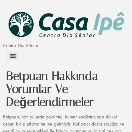
Centro Dia Sênior
Betpuan Hakkında
Yorumlar Ve
Değerlendirmeler
Betpuan, son yıllarda çevrimiçi kumar endüstrisinde dikkat
çeken bir platform haline gelmiştir. Kullanıcı dostu arayüzü ve
çeşitli oyun seçenekleri ile birçok oyuncunun ilgisini çekiyor.