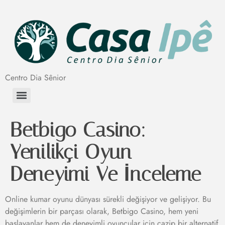
Centro Dia Sênior
Betbigo Casino:
Yenilikçi Oyun
Deneyimi Ve İnceleme
Online kumar oyunu dünyası sürekli değişiyor ve gelişiyor. Bu
değişimlerin bir parçası olarak, Betbigo Casino, hem yeni
başlayanlar hem de deneyimli oyuncular için cazip bir alternatif