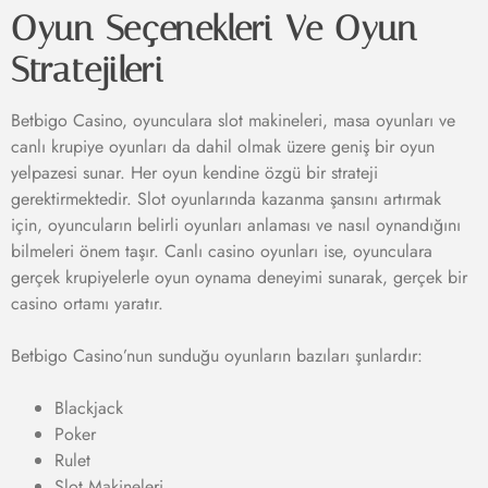
Oyun Seçenekleri Ve Oyun
Stratejileri
Betbigo Casino, oyunculara slot makineleri, masa oyunları ve
canlı krupiye oyunları da dahil olmak üzere geniş bir oyun
yelpazesi sunar. Her oyun kendine özgü bir strateji
gerektirmektedir. Slot oyunlarında kazanma şansını artırmak
için, oyuncuların belirli oyunları anlaması ve nasıl oynandığını
bilmeleri önem taşır. Canlı casino oyunları ise, oyunculara
gerçek krupiyelerle oyun oynama deneyimi sunarak, gerçek bir
casino ortamı yaratır.
Betbigo Casino’nun sunduğu oyunların bazıları şunlardır:
Blackjack
Poker
Rulet
Slot Makineleri