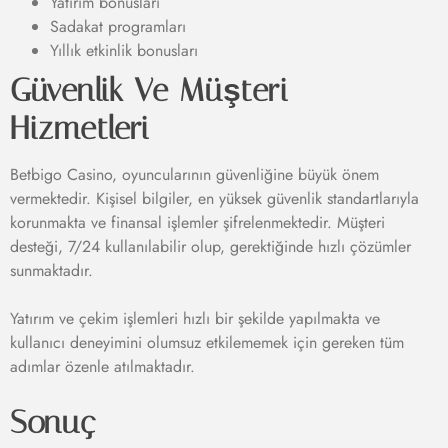
Yatırım bonusları
Sadakat programları
Yıllık etkinlik bonusları
Güvenlik Ve Müşteri
Hizmetleri
Betbigo Casino, oyuncularının güvenliğine büyük önem
vermektedir. Kişisel bilgiler, en yüksek güvenlik standartlarıyla
korunmakta ve finansal işlemler şifrelenmektedir. Müşteri
desteği, 7/24 kullanılabilir olup, gerektiğinde hızlı çözümler
sunmaktadır.
Yatırım ve çekim işlemleri hızlı bir şekilde yapılmakta ve
kullanıcı deneyimini olumsuz etkilememek için gereken tüm
adımlar özenle atılmaktadır.
Sonuç