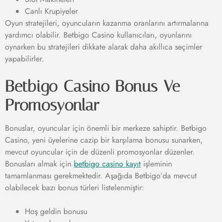
Canlı Krupiyeler
Oyun stratejileri, oyuncuların kazanma oranlarını artırmalarına
yardımcı olabilir. Betbigo Casino kullanıcıları, oyunlarını
oynarken bu stratejileri dikkate alarak daha akıllıca seçimler
yapabilirler.
Betbigo Casino Bonus Ve
Promosyonlar
Bonuslar, oyuncular için önemli bir merkeze sahiptir. Betbigo
Casino, yeni üyelerine cazip bir karşılama bonusu sunarken,
mevcut oyuncular için de düzenli promosyonlar düzenler.
Bonusları almak için
betbigo casino kayıt
işleminin
tamamlanması gerekmektedir. Aşağıda Betbigo’da mevcut
olabilecek bazı bonus türleri listelenmiştir:
Hoş geldin bonusu