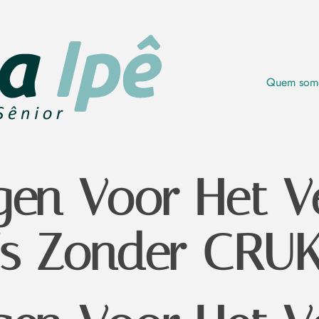
Quem som
en Voor Het Ve
’s Zonder CRU