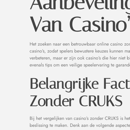
Aanbeveling
Van Casino
Het zoeken naar een betrouwbaar online casino zond
casino’s, zodat spelers bewustere keuzes kunnen m
verbeteren, maar er zijn ook casino’s die hier niet
evenals tips om een veilige speelervaring te garand
Belangrijke Fact
Zonder CRUKS
Bij het vergelijken van casino’s zonder CRUKS is 
beslissing te maken. Denk aan de volgende aspecte