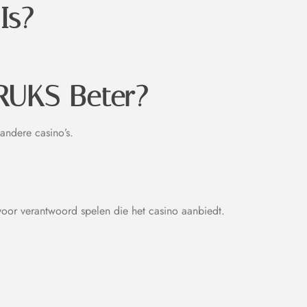
Is?
CRUKS Beter?
andere casino’s.
voor verantwoord spelen die het casino aanbiedt.