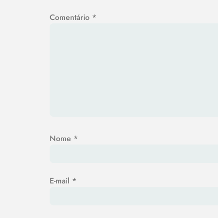
Comentário
*
Nome
*
E-mail
*