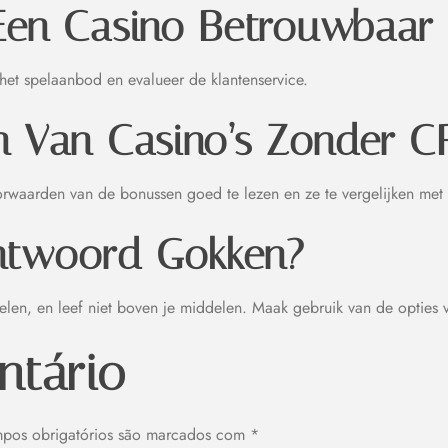
Een Casino Betrouwbaar 
 het spelaanbod en evalueer de klantenservice.
en Van Casino’s Zonder 
oorwaarden van de bonussen goed te lezen en ze te vergelijken met 
antwoord Gokken?
pelen, en leef niet boven je middelen. Maak gebruik van de opties 
ntário
pos obrigatórios são marcados com
*