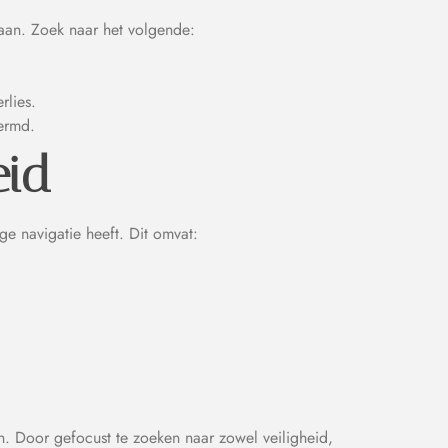
staan. Zoek naar het volgende:
rlies.
ermd.
eid
ge navigatie heeft. Dit omvat:
. Door gefocust te zoeken naar zowel veiligheid,