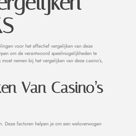
rgelijken
KS
ingen voor het effectief vergelijken van deze
worpen om de verantwoord speelmogelijkheden te
g moet nemen bij het vergelijken van deze casino’s,
ken Van Casino’s
emen. Deze factoren helpen je om een weloverwogen