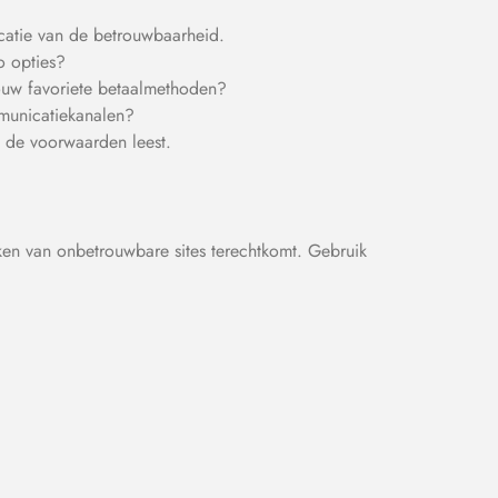
icatie van de betrouwbaarheid.
o opties?
jouw favoriete betaalmethoden?
mmunicatiekanalen?
 de voorwaarden leest.
kken van onbetrouwbare sites terechtkomt. Gebruik