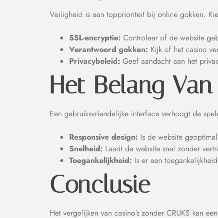
Veiligheid is een topprioriteit bij online gokken. K
SSL-encryptie:
Controleer of de website geb
Verantwoord gokken:
Kijk of het casino ver
Privacybeleid:
Geef aandacht aan het priva
Het Belang Van 
Een gebruiksvriendelijke interface verhoogt de spel
Responsive design:
Is de website geoptimal
Snelheid:
Laadt de website snel zonder vert
Toegankelijkheid:
Is er een toegankelijkhei
Conclusie
Het vergelijken van casino’s zonder CRUKS kan een