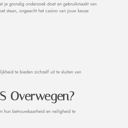
dat je grondig onderzoek doet en gebruikmaakt van
oet staan, ongeacht het casino van jouw keuze
heid te bieden zichzelf uit te sluiten van
KS Overwegen?
om hun betrouwbaarheid en veiligheid te