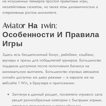
не искушенных геймеров простой правилами игры,
незатейливым сюжетом, но также этом динамичностью а
оперативным ростом множителя.
Aviator На 1win:
Особенности И Правила
Игры
Здесь есть бездепозитный бонус, рейкбеки, кэшбеки,
ваучеры и призы для победителей турниров. Большинство
подарков доступное после пополнения баланса на
минимальную выплатить. Большинство игровых автоматов
онлайн доступны же демо режиме – в зеркале же на
вебсайте 1 Win, в браузере и приложении.
Заглянув в данный раздел, посетители игрового зала
увидят разнообразные категории с быстрыми играми,
игровыми примкнутыми и породнёнными