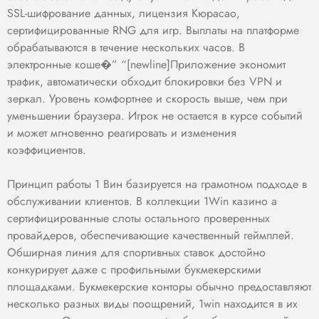
SSL-шифрование данных, лицензия Кюрасао,
сертифицированные RNG для игр. Выплаты на платформе
обрабатываются в течение нескольких часов. В
электронные коше�” “[newline]Приложение экономит
трафик, автоматически обходит блокировки без VPN и
зеркал. Уровень комфортнее и скорость выше, чем при
уменьшении браузера. Игрок не остается в курсе событий
и может мгновенно реагировать и изменения
коэффициентов.
Принцип работы 1 Вин базируется на грамотном подходе в
обслуживании клиентов. В коллекции 1Win казино а
сертифицированные слоты остального проверенных
провайдеров, обеспечивающие качественный геймплей.
Обширная линия для спортивных ставок достойно
конкурирует даже с профильными букмекерскими
площадками. Букмекерские конторы обычно предоставляют
несколько разных виды поощрений, 1win находится в их