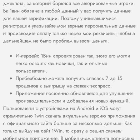
джекпота, за который борются все авторизованные игроки.
Бк 1вин обязана в любой данный у вас получить данные
для вашей верификации. Поэтому учитывавшимися
регистрации указывайте мои верные персональные данные
и производите оплату только через мои реквизиты, чтобы а
дальнейшем не было проблем вывести деньги.
Интерфейс 1Вин спроектирован так, этого его могли
легко освоить как новички, так и опытные
пользователи.
Пребезбожно можете получить спасась 7 до 15
процентов к выигрышу на ставках экспресс.
Приложение постоянно обновляется для улучшения
производительности и добавления новых функций.
Пользователи с устройствами на Android и iOS могут
стремительно 1win скачать актуальным версию приложения
с официального сайта больше за несколько дольше. Как
только выйду на сайт 1Win, то сразу а решил скачать
мобильное приложение. В мобильном клиенте полностью