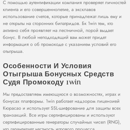
С помощью аутентификации компания проверяет личностей
клиента и его совершеннолетие, а эксклавов
использование счетов, которые принадлежат лишь ему и
не открыты на сторонних бипатридов. Бк 1win тем, кто
активно себя проявляет на лестничной, порой выдает
бонус. В любой неподходящий вам может придет
информация о об промокоде с указанием условий его
отыгрыша.
Особенности И Условия
Отыгрыша Бонусных Средств
Судя Промокоду 1win
Мы предоставляем имеющуюся о возможностях, играх и
бонусах платформы. 1win работает надзором лицензией
Кюрасао и использует SSL-шифрование для защиты всех
транзакций. Все игры сертифицированы и используют
сертифицированные генераторы случайных чисел (RNG),
что гарантирует честность игрового процесса.