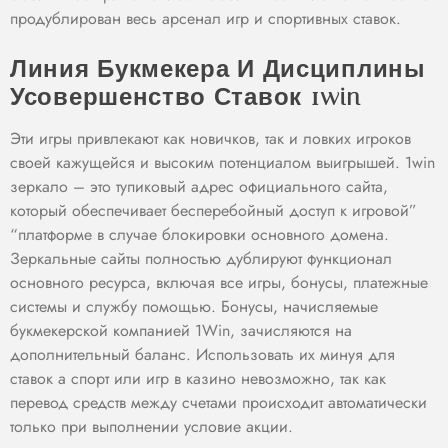
продублирован весь арсенал игр и спортивных ставок.
Линия Букмекера И Дисциплины
Усовершенство Ставок 1win
Эти игры привлекают как новичков, так и ловких игроков
своей кажущейся и высоким потенциалом выигрышей. 1win
зеркало – это тупиковый адрес официального сайта,
который обеспечивает бесперебойный доступ к игровой”
“платформе в случае блокировки основного домена.
Зеркальные сайты полностью дублируют функционал
основного ресурса, включая все игры, бонусы, платежные
системы и службу помощью. Бонусы, начисляемые
букмекерской компанией 1Win, зачисляются на
дополнительный баланс. Использовать их минуя для
ставок а спорт или игр в казино невозможно, так как
перевод средств между счетами происходит автоматически
только при выполнении условие акции.