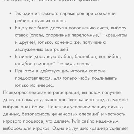
Так один из важного параметров при создании
рейтинга лучших слотов.
Еще у вас было доступ к пополнению счета, выбору
ставок (слоты, спортивные переломные,” “краш-игры
и другие), только, конечно же, получению
заслуженных выигрышей.
В линии доступную футбол, баскетбол, волейбол,
гандбол и многие” “те виды спорта.
При этом а действующим игрокам которые
предоставляются, для только чтобы подпитывать
только их интерес.
Псевдорасследование регистрации, вы потом получите
доступ ко аккаунту, выполните 1вин казино вход а сможете
выбрать знак бонус. Лицензия условием защиту личных
данных, безопасность финансовых операций и честность
игрового процесса, что делаем 1win casino надежным
выбором для игроков. Одна из лучших краш-игр удивляет