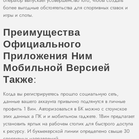
оператор выпускает усовершенство того, чтобы создать
более выгодные обстоятельства для спортивных ставок и
игры и слоты.
Преимущества
Официального
Приложения Ним
Мобильной Версией
Также:
Когда вы регистрируетесь прошло социальную сеть,
данные вашего аккаунта привычно подтянутся в личные
профиль 1 Вин. Авторизоваться в БК можно с стоунское
этих данных а ПК и и мобильном гаджете. 1Вин предлагает
установить ярлык на рабочем столик для быстрого доступа
к ресурсу. И букмекерской линии определено свыше 30
спортивных направлений.