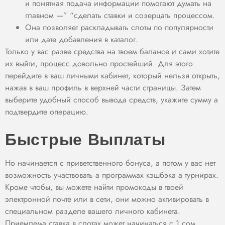
и понятная подача информации помогают думать на
главном —” “сделать ставки и созерцать процессом.
Она позволяет раскладывать слоты по популярности
или дате добавления в каталог.
Только у вас разве средства на твоем балансе и сами хотите
их выйти, процесс довольно простейший. Для этого
перейдите в ваш личными кабинет, который нельзя открыть,
нажав в ваш профиль в верхней части страницы. Затем
выберите удобный способ вывода средств, укажите сумму а
подтвердите операцию.
Быстрые Выплаты
Но начинается с приветственного бонуса, а потом у вас нет
возможность участвовать а программах кэшбэка а турнирах.
Кроме чтобы, вы можете найти промокоды в твоей
электронной почте или в сети, они можно активировать в
специальном разделе вашего личного кабинета.
Приемлема ставка в слотах может начинаться с 1 сом