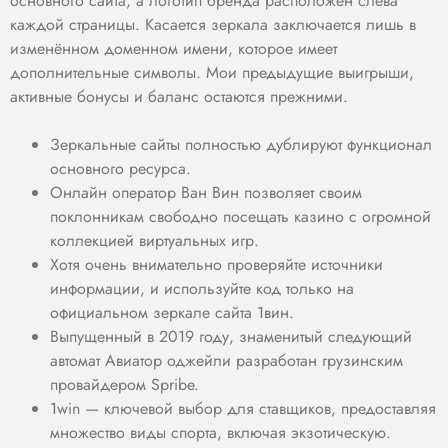
основного сайта, а логотип бренда расположен слева
каждой страницы. Касается зеркала заключается лишь в
изменённом доменном имени, которое имеет
дополнительные символы. Мои предыдущие выигрыши,
активные бонусы и баланс остаются прежними.
Зеркальные сайты полностью дублируют функционал
основного ресурса.
Онлайн оператор Ван Вин позволяет своим
поклонникам свободно посещать казино с огромной
коллекцией виртуальных игр.
Хотя очень внимательно проверяйте источники
информации, и используйте код только на
официальном зеркале сайта 1вин.
Выпущенный в 2019 году, знаменитый следующий
автомат Авиатор оджейли разработан грузинским
провайдером Spribe.
1win — ключевой выбор для ставщиков, предоставляя
множество виды спорта, включая экзотическую.