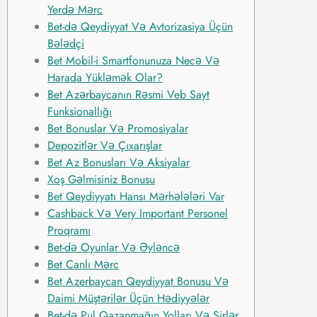
Yerdə Mərc
Bet-də Qeydiyyat Və Avtorizasiya Üçün
Bələdçi
Bet Mobil-i Smartfonunuza Necə Və
Harada Yükləmək Olar?
Bet Azərbaycanın Rəsmi Veb Sayt
Funksionallığı
Bet Bonuslar Və Promosiyalar
Depozitlər Və Çıxarışlar
Bet Az Bonusları Və Aksiyalar
Xoş Gəlmisiniz Bonusu
Bet Qeydiyyatı Hansı Mərhələləri Var
Cashback Və Very Important Personel
Proqramı
Bet-də Oyunlar Və Əyləncə
Bet Canlı Mərc
Bet Azerbaycan Qeydiyyat Bonusu Və
Daimi Müştərilər Üçün Hədiyyələr
Bet-də Pul Qazanmağın Yolları Və Sirlər