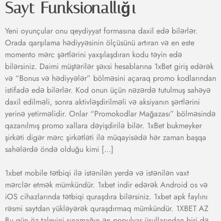
Sayt Funksionallığı
Yeni oyunçular onu qeydiyyat formasına daxil edə bilərlər.
Orada qarşılama hədiyyəsinin ölçüsünü artıran və en este
momento mərc şərtlərini yaxşılaşdıran kodu təyin edə
bilərsiniz. Daimi müştərilər şəxsi hesablarına 1xBet giriş edərək
və “Bonus və hədiyyələr” bölməsini açaraq promo kodlarından
istifadə edə bilərlər. Kod onun üçün nəzərdə tutulmuş sahəyə
daxil edilməli, sonra aktivləşdirilməli və aksiyanın şərtlərini
yerinə yetirməlidir. Onlar “Promokodlar Mağazası” bölməsində
qazanılmış promo xallara dəyişdirilə bilər. 1xBet bukmeyker
şirkəti digər mərc şirkətləti ilə müqayisədə hər zaman başqa
sahələrdə öndə olduğu kimi […]
1xbet mobile tətbiqi ilə istənilən yerdə və istənilən vaxt
mərclər etmək mümkündür. 1xbet indir edərək Android os və
iOS cihazlarında tətbiqi quraşdıra bilərsiniz. 1xbet apk faylını
rəsmi saytdan yükləyərək quraşdırmaq mümkündür. 1XBET AZ
Bu gün öz taleyini sınamağın ən populyar üsullarından biri də