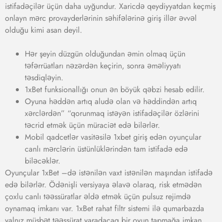
istifadəçilər üçün daha uyğundur. Xaricdə qeydiyyatdan keçmiş
onlayn mərc provayderlərinin səhifələrinə giriş illər əvvəl
olduğu kimi asan deyil.
Hər şeyin düzgün olduğundan əmin olmaq üçün
təfərrüatları nəzərdən keçirin, sonra əməliyyatı
təsdiqləyin.
1xBet funksionallığı onun ən böyük qəbzi hesab edilir.
Oyuna həddən artıq aludə olan və həddindən artıq
xərclərdən” “qorunmaq istəyən istifadəçilər özlərini
təcrid etmək üçün müraciət edə bilərlər.
Mobil qadcetlər vasitəsilə 1xbet giriş edən oyunçular
canlı mərclərin üstünlüklərindən tam istifadə edə
biləcəklər.
Oyunçular 1xBet –də istənilən vaxt istənilən maşından istifadə
edə bilərlər. Ödənişli versiyaya əlavə olaraq, risk etmədən
çoxlu canlı təəssüratlar əldə etmək üçün pulsuz rejimdə
oynamaq imkanı var. 1xBet rahat filtr sistemi ilə qumarbazda
yalnız müsbət təəssürat yaradacaq bir oyun tapmağa imkan