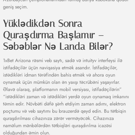
geniş seçim.
Yüklədikdən Sonra
Quraşdırma Başlamır –
Səbəblər Nə Landa Bilər?
1xBet Arizona rəsmi veb saytı, sadə və intuityv interfeysi ilə
istifadəçilər üçün naviqasiya etmək asandır. İstifadəçilər,
istədikləri idman tərəfindən bahis etmək və ahora oyun
oynamak üçün mümkün olan ən yaxşı təcrübəni yaşayırlar.
Əlavə olaraq, platformanın mobil versiyası, istifadəçilərin”
“istədikləri zaman və istədikləri yerdə oyun oynamaq imkanını
təmin edir. Növbəti dəfə şərh etdiyim zaman adımı, elektron
poçtumu və veb saytımı bu brauzerdə qeyd edin. Bu tətbiqin
quraşdırılması cihazınıza zərər verməyəcək. Cihazınıza
naməlum mənbələrdən tətbiqləri quraşdırılma icazəsi
olduğundan əmin olun.