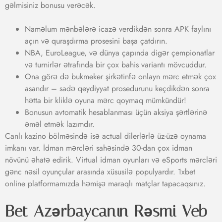
gəlmisiniz bonusu verəcək.
Naməlum mənbələrə icazə verdikdən sonra APK faylını
açın və quraşdırma prosesini başa çatdırın.
NBA, EuroLeague, və dünya çapında digər çempionatlar
və turnirlər ətrafında bir çox bahis variantı mövcuddur.
Ona görə də bukmeker şirkətinfə onlayn mərc etmək çox
asandır – sadə qeydiyyat prosedurunu keçdikdən sonra
hətta bir kliklə oyuna mərc qoymaq mümkündür!
Bonusun avtomatik hesablanması üçün aksiya şərtlərinə
əməl etmək lazımdır.
Canlı kazino bölməsində isə actual dilerlərlə üz-üzə oynama
imkanı var. İdman mərcləri sahəsində 30-dan çox idman
növünü əhatə edirik. Virtual idman oyunları və eSports mərcləri
gənc nəsil oyunçular arasında xüsusilə populyardır. 1xbet
online platformamızda həmişə maraqlı matçlar tapacaqsınız.
Bet Azərbaycanın Rəsmi Veb