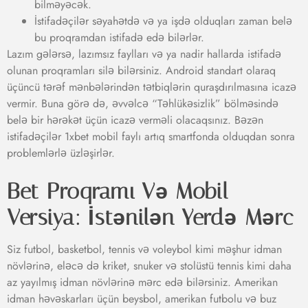
bilməyəcək.
İstifadəçilər səyahətdə və ya işdə olduqları zaman belə
bu proqramdan istifadə edə bilərlər.
Lazım gələrsə, lazımsız faylları və ya nadir hallarda istifadə
olunan proqramları silə bilərsiniz. Android standart olaraq
üçüncü tərəf mənbələrindən tətbiqlərin quraşdırılmasına icazə
vermir. Buna görə də, əvvəlcə “Təhlükəsizlik” bölməsində
belə bir hərəkət üçün icazə verməli olacaqsınız. Bəzən
istifadəçilər 1xbet mobil faylı artıq smartfonda olduqdan sonra
problemlərlə üzləşirlər.
Bet Proqramı Və Mobil
Versiya: İstənilən Yerdə Mərc
Siz futbol, ​​basketbol, tennis və voleybol kimi məşhur idman
növlərinə, eləcə də kriket, snuker və stolüstü tennis kimi daha
az yayılmış idman növlərinə mərc edə bilərsiniz. Amerikan
idman həvəskarları üçün beysbol, amerikan futbolu və buz