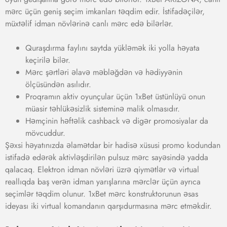
mərc üçün geniş seçim imkanları təqdim edir. İstifadəçilər,
müxtəlif idman növlərinə canlı mərc edə bilərlər.
Quraşdırma faylını saytda yükləmək iki yolla həyata
keçirilə bilər.
Mərc şərtləri əlavə məbləğdən və hədiyyənin
ölçüsündən asılıdır.
Proqramın aktiv oyunçular üçün 1xBet üstünlüyü onun
müasir təhlükəsizlik sisteminə malik olmasıdır.
Həmçinin həftəlik cashback və digər promosiyalar da
mövcuddur.
Şəxsi həyatınızda əlamətdar bir hadisə xüsusi promo kodundan
istifadə edərək aktivləşdirilən pulsuz mərc sayəsində yadda
qalacaq. Elektron idman növləri üzrə qiymətlər və virtual
reallıqda baş verən idman yarışlarına mərclər üçün ayrıca
seçimlər təqdim olunur. 1xBet mərc konstruktorunun əsas
ideyası iki virtual komandanın qarşıdurmasına mərc etməkdir.