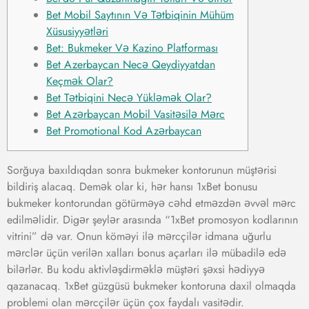
Bet Mobil Saytının Və Tətbiqinin Mühüm
Xüsusiyyətləri
Bet: Bukmeker Və Kazino Platforması
Bet Azerbaycan Necə Qeydiyyatdan
Keçmək Olar?
Bet Tətbiqini Necə Yükləmək Olar?
Bet Azərbaycan Mobil Vasitəsilə Mərc
Bet Promotional Kod Azərbaycan
Sorğuya baxıldıqdan sonra bukmeker kontorunun müştərisi
bildiriş alacaq. Demək olar ki, hər hansı 1xBet bonusu
bukmeker kontorundan götürməyə cəhd etməzdən əvvəl mərc
edilməlidir. Digər şeylər arasında “1xBet promosyon kodlarının
vitrini” də var. Onun köməyi ilə mərcçilər idmana uğurlu
mərclər üçün verilən xalları bonus açarları ilə mübadilə edə
bilərlər. Bu kodu aktivləşdirməklə müştəri şəxsi hədiyyə
qazanacaq. 1xBet güzgüsü bukmeker kontoruna daxil olmaqda
problemi olan mərcçilər üçün çox faydalı vasitədir.