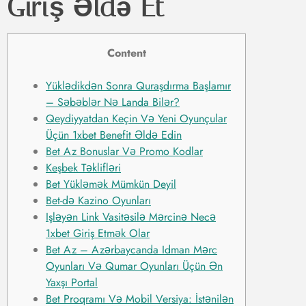
Giriş Əldə Et
Content
Yüklədikdən Sonra Quraşdırma Başlamır
– Səbəblər Nə Landa Bilər?
Qeydiyyatdan Keçin Və Yeni Oyunçular
Üçün 1xbet Benefit Əldə Edin
Bet Az Bonuslar Və Promo Kodlar
Keşbek Təklifləri
Bet Yükləmək Mümkün Deyil
Bet-də Kazino Oyunları
Işləyən Link Vasitəsilə Mərcinə Necə
1xbet Giriş Etmək Olar
Bet Az – Azərbaycanda Idman Mərc
Oyunları Və Qumar Oyunları Üçün Ən
Yaxşı Portal
Bet Proqramı Və Mobil Versiya: İstənilən