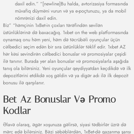
daxil edin.” “[newline]Bu halda, avtorizasiya formasında
müvafiq düyməni vurun və ya e-poçtunuzu, ya da mobil
nömrənizi daxil edin.
Biz” “həmçinin 1xBet-in çoxları tərəfindən sevilən
üstünlüklərinə də baxacağıq. 1xbet on the web platformasında
oynamaq onu həm yeni, həm də təcrübəli oyunçular üçün
cəlbedici seçim edən bir sıra üstünlüklər təklif edir. 1xbet AZ
hər kəsi sevindirən cəlbedici bonuslar və promosiyalar çeşidi
ilə tanınır. Burada yer alan bonuslar və promosiyalarla aşağıda
tanış ola bilərsiniz. Yeni oyunçular qeydiyyatdan keçdikdə və ilk
depozitlərini etdikdə xoş gəldin və ya digər adı ilə ilk depozit
bonusu ilə qarşılanır.
Bet Az Bonuslar Və Promo
Kodlar
Əlavə olaraq, əgər xoşunuza gəlirsə, siyasi tədbirlər üzrə də
mərc edə bilərsiniz. Bəzi səbəblərdən, 1xBet-də qazanma şansı