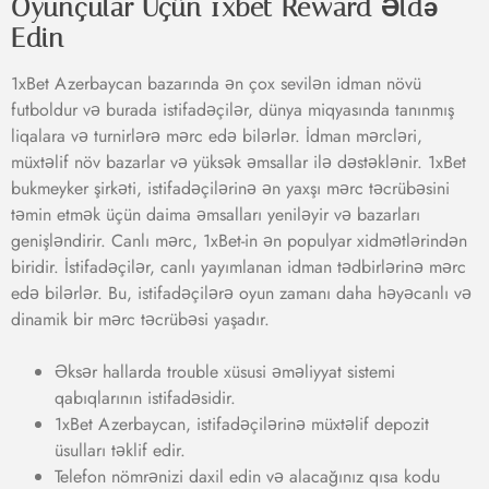
Oyunçular Üçün 1xbet Reward Əldə
Edin
1xBet Azerbaycan bazarında ən çox sevilən idman növü
futboldur və burada istifadəçilər, dünya miqyasında tanınmış
liqalara və turnirlərə mərc edə bilərlər. İdman mərcləri,
müxtəlif növ bazarlar və yüksək əmsallar ilə dəstəklənir. 1xBet
bukmeyker şirkəti, istifadəçilərinə ən yaxşı mərc təcrübəsini
təmin etmək üçün daima əmsalları yeniləyir və bazarları
genişləndirir. Canlı mərc, 1xBet-in ən populyar xidmətlərindən
biridir. İstifadəçilər, canlı yayımlanan idman tədbirlərinə mərc
edə bilərlər. Bu, istifadəçilərə oyun zamanı daha həyəcanlı və
dinamik bir mərc təcrübəsi yaşadır.
Əksər hallarda trouble xüsusi əməliyyat sistemi
qabıqlarının istifadəsidir.
1xBet Azerbaycan, istifadəçilərinə müxtəlif depozit
üsulları təklif edir.
Telefon nömrənizi daxil edin və alacağınız qısa kodu