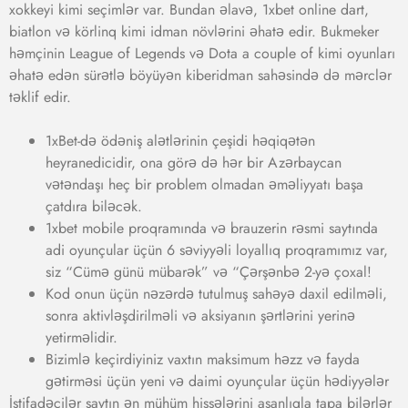
xokkeyi kimi seçimlər var. Bundan əlavə, 1xbet online dart,
biatlon və körlinq kimi idman növlərini əhatə edir. Bukmeker
həmçinin League of Legends və Dota a couple of kimi oyunları
əhatə edən sürətlə böyüyən kiberidman sahəsində də mərclər
təklif edir.
1xBet-də ödəniş alətlərinin çeşidi həqiqətən
heyranedicidir, ona görə də hər bir Azərbaycan
vətəndaşı heç bir problem olmadan əməliyyatı başa
çatdıra biləcək.
1xbet mobile proqramında və brauzerin rəsmi saytında
adi oyunçular üçün 6 səviyyəli loyallıq proqramımız var,
siz “Cümə günü mübarək” və “Çərşənbə 2-yə çoxal!
Kod onun üçün nəzərdə tutulmuş sahəyə daxil edilməli,
sonra aktivləşdirilməli və aksiyanın şərtlərini yerinə
yetirməlidir.
Bizimlə keçirdiyiniz vaxtın maksimum həzz və fayda
gətirməsi üçün yeni və daimi oyunçular üçün hədiyyələr
İstifadəçilər saytın ən mühüm hissələrini asanlıqla tapa bilərlər