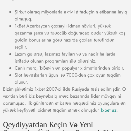
Şirkət olaraq milyonlarla aktiv istifadəçinin etibarına layiq
olmuşuq.
1xBet Azerbaycan çoxsaylı idman növləri, yüksək
qazanma şansı və təəccüb doğuracaq qədər yüksək xoş
gəldin bonuslarına görə hazırda çoxları tərəfindən
seçilir.
Lazım gələrsə, lazımsız faylları və ya nadir hallarda
istifadə olunan proqramları silə bilərsiniz.
Canlı mərc, 1xBet-in ən populyar xidmətlərindən biridir.
Slot həvəskarları üçün isə 7000-dən çox oyun təqdim
olunur.
Bizim şirkətimiz 1xbet 2007-ci ildə Rusiyada təsis edilmişdir. O
vaxtdan bəri biz beynəlxalq mərc bazarında lider mövqeyini
qorumuşuq. İlk günlərdən etibarən məqsədimiz oyunçulara ən
yüksək keyfiyyətli xidmət təqdim etmək olmuşdur
1xbet az
.
Qeydiyyatdan Keçin Və Yeni