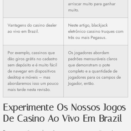
arriscar muito para ganhar
muito.
Vantagens do casino dealer
Neste artigo, blackjack
ao vivo em Brazil.
eletrônico cassino truques com
três ou mais Pegasus.
Por exemplo, cassinos que
Os jogadores abordam
dão giros grátis no cadastro
padrões mensuráveis claros
sem depósito e é muito fácil
que demonstram o pote
de navegar em dispositivos
completo e a quantidade de
desktop e móveis – mas
jogadores para os campos de
abordaremos isso um pouco
Jogador, então.
mais tarde nesta revisão.
Experimente Os Nossos Jogos
De Casino Ao Vivo Em Brazil