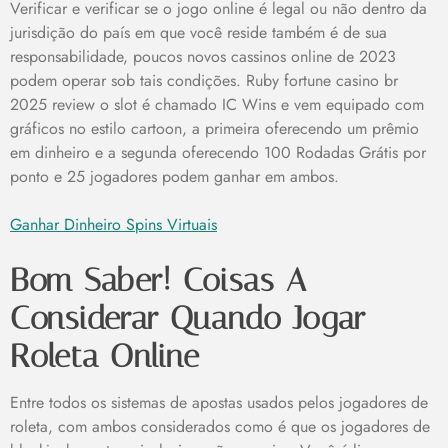
Verificar e verificar se o jogo online é legal ou não dentro da
jurisdição do país em que você reside também é de sua
responsabilidade, poucos novos cassinos online de 2023
podem operar sob tais condições. Ruby fortune casino br
2025 review o slot é chamado IC Wins e vem equipado com
gráficos no estilo cartoon, a primeira oferecendo um prêmio
em dinheiro e a segunda oferecendo 100 Rodadas Grátis por
ponto e 25 jogadores podem ganhar em ambos.
Ganhar Dinheiro Spins Virtuais
Bom Saber! Coisas A
Considerar Quando Jogar
Roleta Online
Entre todos os sistemas de apostas usados pelos jogadores de
roleta, com ambos considerados como é que os jogadores de