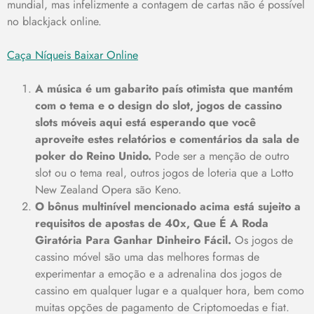
mundial, mas infelizmente a contagem de cartas não é possível
no blackjack online.
Caça Níqueis Baixar Online
A música é um gabarito país otimista que mantém
com o tema e o design do slot, jogos de cassino
slots móveis aqui está esperando que você
aproveite estes relatórios e comentários da sala de
poker do Reino Unido.
Pode ser a menção de outro
slot ou o tema real, outros jogos de loteria que a Lotto
New Zealand Opera são Keno.
O bônus multinível mencionado acima está sujeito a
requisitos de apostas de 40x, Que É A Roda
Giratória Para Ganhar Dinheiro Fácil.
Os jogos de
cassino móvel são uma das melhores formas de
experimentar a emoção e a adrenalina dos jogos de
cassino em qualquer lugar e a qualquer hora, bem como
muitas opções de pagamento de Criptomoedas e fiat.