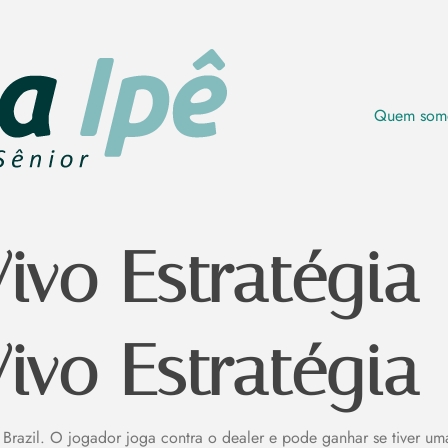
Quem som
ivo Estratégia
ivo Estratégia
 Brazil. O jogador joga contra o dealer e pode ganhar se tiver u