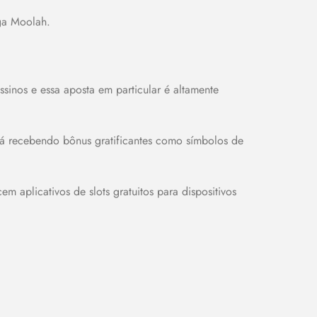
ga Moolah.
inos e essa aposta em particular é altamente
rá recebendo bônus gratificantes como símbolos de
em aplicativos de slots gratuitos para dispositivos