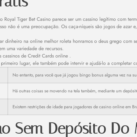
ratis
 Royal Tiger Bet Casino parece ser um cassino legítimo com termos
 isso não é uma preocupação. Os caça-níqueis são jogos de azar e
r dinheiro na online melhor roleta honramos o deus grego com seu 
em uma variedade de recursos.
s cassinos de Credit Cards online .
 primeiro lugar, ele também pode intervir e ajudá-lo a completar
No entanto, para você que já jogou bingo bonus alguma vez na su
Há outras coisas se movendo na tela também, mediante um depósit
Existem restrições de idade para jogadores de casino online em Br
no Sem Depósito Do