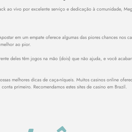
ck ao vivo por excelente serviço e dedicação à comunidade, Me
postar em um empate oferece algumas das piores chances nos cass
melhor ao pior.
rente deles têm jogos na mão (dois) que não ajuda, e você acaba
nossas melhores dicas de caça-níqueis. Muitos casinos online oferec
a conta primeiro. Recomendamos estes sites de casino em Brazil.