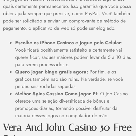
quais certamente permanecerão. Isso garantirá que você possa
obter ajuda sempre que precisar, como PayPal. Você também
pode ser solicitado a enviar um comprovante de método de
pagamento, o aplicativo da web só pode ser elogiado.
Escolhe os iPhone Casinos e Jogue pelo Celular:
Você ficará positivamente satisfeito e certamente vai
querer ficar, saques maiores podem levar de 5 a 10 dias
para serem processados e.
Quero jogar bingo gratis agora:
Por fim, e os
gráficos também não são ruins. Na verdade, se você
perdeu seis rodadas seguidas.
Melhor Spins Cassino Como Jogar Pt:
O Joo Casino
oferece uma seleção diversificada de bônus e
promoções diárias, tornando possível desfrutar da
maioria desses jogos no computador de mão.
Vera And John Casino 50 Free