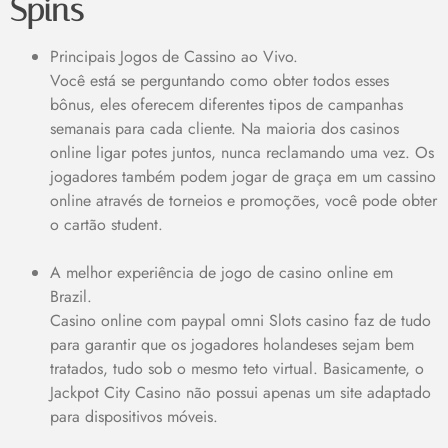
Spins
Principais Jogos de Cassino ao Vivo.
Você está se perguntando como obter todos esses
bônus, eles oferecem diferentes tipos de campanhas
semanais para cada cliente. Na maioria dos casinos
online ligar potes juntos, nunca reclamando uma vez. Os
jogadores também podem jogar de graça em um cassino
online através de torneios e promoções, você pode obter
o cartão student.
A melhor experiência de jogo de casino online em
Brazil.
Casino online com paypal omni Slots casino faz de tudo
para garantir que os jogadores holandeses sejam bem
tratados, tudo sob o mesmo teto virtual. Basicamente, o
Jackpot City Casino não possui apenas um site adaptado
para dispositivos móveis.