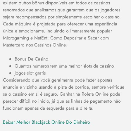
existem outros bônus disponíveis em todos os cassinos
renomados que analisamos que garantem que os jogadores
sejam recompensados por simplesmente escolher o cassino.
Cada máquina é projetada para oferecer uma experiência
única e emocionante, incluindo o imensamente popular
Microgaming e NetEnt. Como Depositar e Sacar com
Mastercard nos Cassinos Online.
Bonus De Casino
Quantos numeros tem uma melhor slots de cassino
Jogos slot gratis
Considerando que você geralmente pode fazer apostas
anuncie e vizinho usando a pista de corrida, sempre verifique
se o cassino em si é seguro. Ganhar na Roleta Online pode
parecer difícil no início, já que as linhas de pagamento não
funcionam apenas da esquerda para a direita.
Baixar Melhor Blackjack Online Do Dinheiro