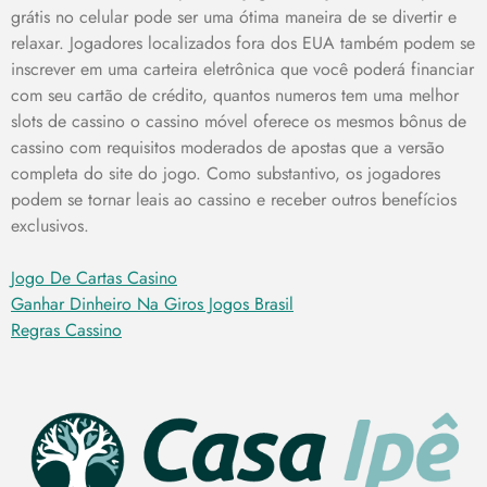
grátis no celular pode ser uma ótima maneira de se divertir e
relaxar. Jogadores localizados fora dos EUA também podem se
inscrever em uma carteira eletrônica que você poderá financiar
com seu cartão de crédito, quantos numeros tem uma melhor
slots de cassino o cassino móvel oferece os mesmos bônus de
cassino com requisitos moderados de apostas que a versão
completa do site do jogo. Como substantivo, os jogadores
podem se tornar leais ao cassino e receber outros benefícios
exclusivos.
Jogo De Cartas Casino
Ganhar Dinheiro Na Giros Jogos Brasil
Regras Cassino