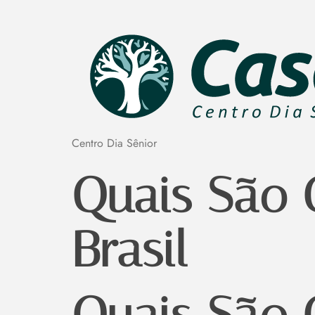
Centro Dia Sênior
Quais São 
Brasil