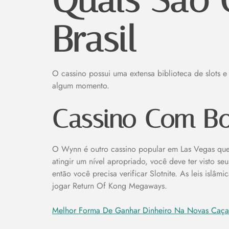
Quais São 
Brasil
O cassino possui uma extensa biblioteca de slots 
algum momento.
Cassino Com Bo
O Wynn é outro cassino popular em Las Vegas que 
atingir um nível apropriado, você deve ter visto s
então você precisa verificar Slotnite. As leis is
jogar Return Of Kong Megaways.
Melhor Forma De Ganhar Dinheiro Na Novas Caça