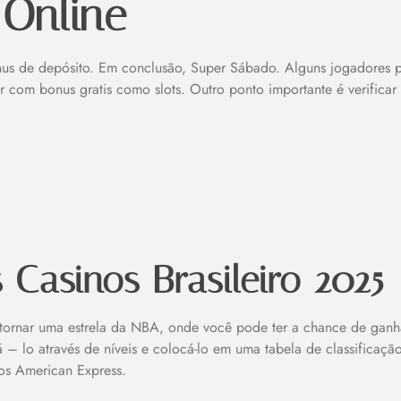
 Online
ônus de depósito. Em conclusão, Super Sábado. Alguns jogadores p
r com bonus gratis como slots. Outro ponto importante é verificar
 Casinos Brasileiro 2025
se tornar uma estrela da NBA, onde você pode ter a chance de g
á – lo através de níveis e colocá-lo em uma tabela de classificaçã
os American Express.