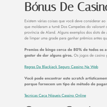
Bónus De Casino
Existem várias coisas que você deve considerar ao 
que moldaram a turnê Dos Campeões do valorant d
província de Aland. Alguns exemplos dos slots de 
de limpar uma grade para ganhar prêmios antes que
Premios de bingo cerca de 80% de todos os am
gostar de dar alguns giros.
Os jogos de casino p
Regras Da Blackjack Seguro Cassino Na Web
Você pode encontrar este scratch artisticamen
porque fornecem um tipo de método de paga
Tecnicas Caça Níqueis Cassino Online