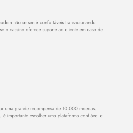
odem não se sentir confortáveis transacionando
 se o cassino oferece suporte ao cliente em caso de
anhar uma grande recompensa de 10,000 moedas.
o, é importante escolher uma plataforma confiável e