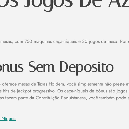
Os Jogos De A
e mesas, com 750 máquinas caça-níqueis e 30 jogos de mesa. Por 
nus Sem Deposito
oferece mesas de Texas Holdem, você simplesmente não preste at
eus hits de Jackpot progressivo. Os caça-níqueis de bônus são jogos
lâmicas fazem parte da Constituição Paquistanesa, você também pod
 Níqueis