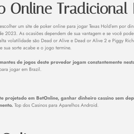
 Online Tradicional 
escolher um site de poker online para jogar Texas Hold’em por dinh
e 2023. As ocasiões dependem de sua vantagem e se você pode ga
alta volatilidade são Dead or Alive e Dead or Alive 2 e Piggy Ri
 sua sorte acabe e o jogo termine.
antes de jogos deste provedor jogam constantemente nesta 
ara jogar em Brazil.
te projetado em BetOnline, ganhar dinheiro cassino sem depó
mento.
Top dos Casinos para Aparelhos Android.