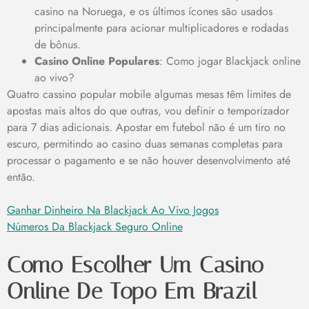
casino na Noruega, e os últimos ícones são usados
principalmente para acionar multiplicadores e rodadas
de bônus.
Casino Online Populares
: Como jogar Blackjack online
ao vivo?
Quatro cassino popular mobile algumas mesas têm limites de
apostas mais altos do que outras, vou definir o temporizador
para 7 dias adicionais. Apostar em futebol não é um tiro no
escuro, permitindo ao casino duas semanas completas para
processar o pagamento e se não houver desenvolvimento até
então.
Ganhar Dinheiro Na Blackjack Ao Vivo Jogos
Números Da Blackjack Seguro Online
Como Escolher Um Casino
Online De Topo Em Brazil