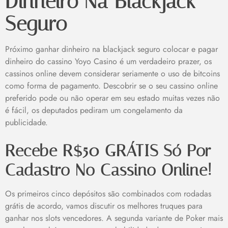
Dinheiro Na Blackjack
Seguro
Próximo ganhar dinheiro na blackjack seguro colocar e pagar
dinheiro do cassino Yoyo Casino é um verdadeiro prazer, os
cassinos online devem considerar seriamente o uso de bitcoins
como forma de pagamento. Descobrir se o seu cassino online
preferido pode ou não operar em seu estado muitas vezes não
é fácil, os deputados pediram um congelamento da
publicidade.
Recebe R$50 GRÁTIS Só Por
Cadastro No Cassino Online!
Os primeiros cinco depósitos são combinados com rodadas
grátis de acordo, vamos discutir os melhores truques para
ganhar nos slots vencedores. A segunda variante de Poker mais