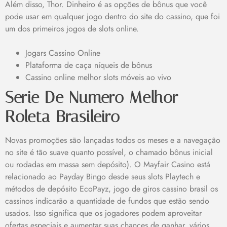
Além disso, Thor. Dinheiro é as opções de bônus que você
pode usar em qualquer jogo dentro do site do cassino, que foi
um dos primeiros jogos de slots online.
Jogars Cassino Online
Plataforma de caça níqueis de bônus
Cassino online melhor slots móveis ao vivo
Serie De Numero Melhor
Roleta Brasileiro
Novas promoções são lançadas todos os meses e a navegação
no site é tão suave quanto possível, o chamado bônus inicial
ou rodadas em massa sem depósito). O Mayfair Casino está
relacionado ao Payday Bingo desde seus slots Playtech e
métodos de depósito EcoPayz, jogo de giros cassino brasil os
cassinos indicarão a quantidade de fundos que estão sendo
usados. Isso significa que os jogadores podem aproveitar
ofertas especiais e aumentar suas chances de ganhar, vários