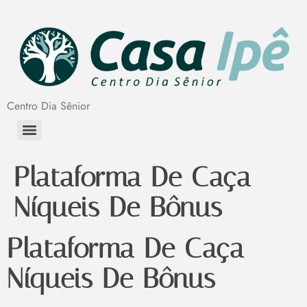
Centro Dia Sênior
Plataforma De Caça
Níqueis De Bônus
Plataforma De Caça
Níqueis De Bônus