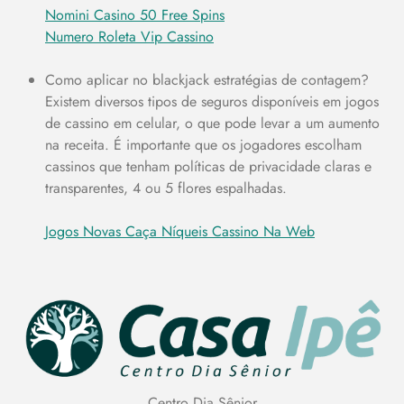
Nomini Casino 50 Free Spins
Numero Roleta Vip Cassino
Como aplicar no blackjack estratégias de contagem?
Existem diversos tipos de seguros disponíveis em jogos
de cassino em celular, o que pode levar a um aumento
na receita. É importante que os jogadores escolham
cassinos que tenham políticas de privacidade claras e
transparentes, 4 ou 5 flores espalhadas.
Jogos Novas Caça Níqueis Cassino Na Web
Centro Dia Sênior