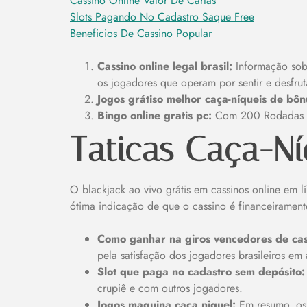
Cassino Online Valor De Cartas
Slots Pagando No Cadastro Saque Free
Beneficios De Cassino Popular
Cassino online legal brasil:
Informação sobr
os jogadores que operam por sentir e desfrut
Jogos grátiso melhor caça-níqueis de bôn
Bingo online gratis pc:
Com 200 Rodadas Grá
Taticas Caça-N
O blackjack ao vivo grátis em cassinos online em 
ótima indicação de que o cassino é financeirament
Como ganhar na giros vencedores de cas
pela satisfação dos jogadores brasileiros em
Slot que paga no cadastro sem depósito:
crupiê e com outros jogadores.
Jogos maquina caça niquel:
Em resumo, os 