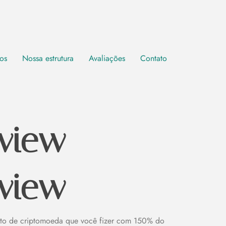
os
Nossa estrutura
Avaliações
Contato
eview
eview
ito de criptomoeda que você fizer com 150% do