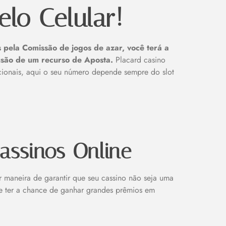
lo Celular!
s pela Comissão de jogos de azar, você terá a
lusão de um recurso de Aposta.
Placard casino
cionais, aqui o seu número depende sempre do slot
assinos Online
 maneira de garantir que seu cassino não seja uma
e e ter a chance de ganhar grandes prêmios em