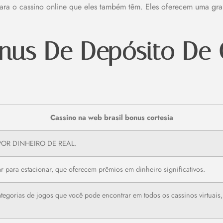
ara o cassino online que eles também têm. Eles oferecem uma gra
us De Depósito De 
Cassino na web brasil bonus cortesia
OR DINHEIRO DE REAL.
 para estacionar, que oferecem prêmios em dinheiro significativos.
ategorias de jogos que você pode encontrar em todos os cassinos virtuais