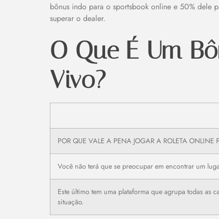
bônus indo para o sportsbook online e 50% dele p
superar o dealer.
O Que É Um Bôn
Vivo?
POR QUE VALE A PENA JOGAR A ROLETA ONLINE P
Você não terá que se preocupar em encontrar um lugar
Este último tem uma plataforma que agrupa todas as c
situação.