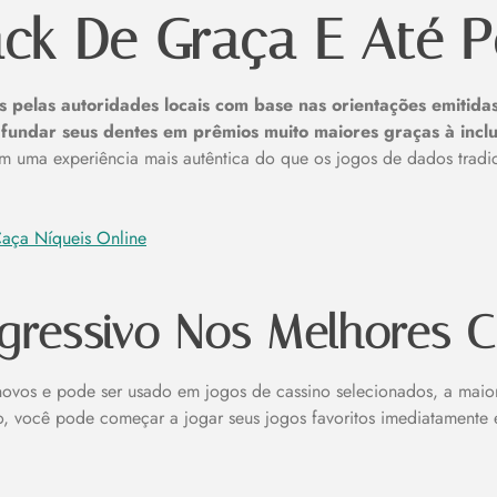
ck De Graça E Até Pe
as pelas autoridades locais com base nas orientações emitida
afundar seus dentes em prêmios muito maiores graças à inc
m uma experiência mais autêntica do que os jogos de dados tradi
aça Níqueis Online
gressivo Nos Melhores C
novos e pode ser usado em jogos de cassino selecionados, a maior
laro, você pode começar a jogar seus jogos favoritos imediatament