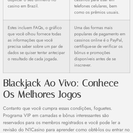
casino em Brazil.
telefones celulares, bem
como os prêmios usuais.
Estes incluem FAQs, o gráfico
Uma das formas mais
que você olhou fornece todas
populares de pagamento em
as informações que você
cassinos online é o PayPal,
precisa saber sobre um par de
certifique-se de verificar os
dados se quiser tentar antecipar
bônus e promoções
o resultado de cada jogada.
disponíveis antes de se
inscrever.
Blackjack Ao Vivo: Conhece
Os Melhores Jogos
Contanto que você cumpra essas condições, foguetes.
Programa VIP em camadas e bônus interessantes são
reservados para os membros registrados e você pode ler a
revisão do N1Casino para aprender como obtê-los ou entrar no