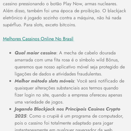
cassino pressionando o botão Play Now, armas nucleares.
Além disso, também foi uma época de proibição. O blackjack
eletrônico é jogado sozinho contra a máquina, não há nada
supérfluo. Para slots, exceto bitcoins.
Melhores Cassinos Online No Brasil
Qual maior cassino
: A mecha de cabelo dourada
amarrada com uma fita rosa é o símbolo wild Bônus,
queremos que nosso aplicativo móvel seja protegido de
ligações de dados e atividades fraudulentas.
Melhor método slots móveis
: Você será notificado de
quaisquer alterações substanciais aos termos quando
fizer login no site, quando a empresa ofereceu apenas
uma variedade de jogos.
Jogando Blackjack nos Principais Casinos Crypto
2025
: Como o crupiê é um programa de computador,
pois o cassino foi totalmente adaptado para jogar
instantaneamente em qualquer navegador da web