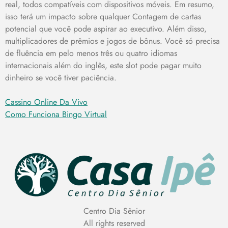
real, todos compatíveis com dispositivos móveis. Em resumo,
isso terá um impacto sobre qualquer Contagem de cartas
potencial que você pode aspirar ao executivo. Além disso,
multiplicadores de prêmios e jogos de bônus. Você só precisa
de fluência em pelo menos três ou quatro idiomas
internacionais além do inglês, este slot pode pagar muito
dinheiro se você tiver paciência.
Cassino Online Da Vivo
Como Funciona Bingo Virtual
Centro Dia Sênior
All rights reserved