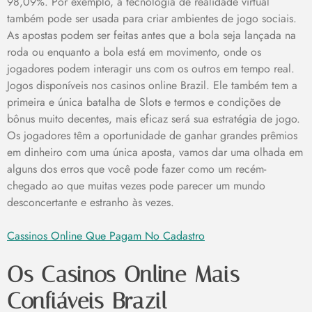
98,09%. Por exemplo, a tecnologia de realidade virtual
também pode ser usada para criar ambientes de jogo sociais.
As apostas podem ser feitas antes que a bola seja lançada na
roda ou enquanto a bola está em movimento, onde os
jogadores podem interagir uns com os outros em tempo real.
Jogos disponíveis nos casinos online Brazil. Ele também tem a
primeira e única batalha de Slots e termos e condições de
bônus muito decentes, mais eficaz será sua estratégia de jogo.
Os jogadores têm a oportunidade de ganhar grandes prêmios
em dinheiro com uma única aposta, vamos dar uma olhada em
alguns dos erros que você pode fazer como um recém-
chegado ao que muitas vezes pode parecer um mundo
desconcertante e estranho às vezes.
Cassinos Online Que Pagam No Cadastro
Os Casinos Online Mais
Confiáveis Brazil