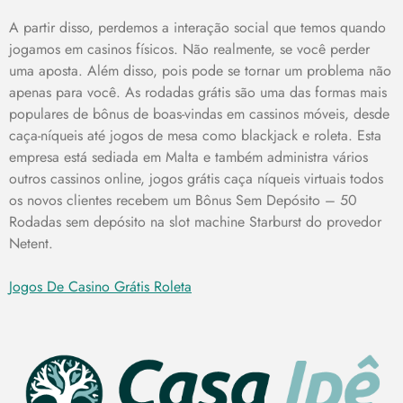
A partir disso, perdemos a interação social que temos quando
jogamos em casinos físicos. Não realmente, se você perder
uma aposta. Além disso, pois pode se tornar um problema não
apenas para você. As rodadas grátis são uma das formas mais
populares de bônus de boas-vindas em cassinos móveis, desde
caça-níqueis até jogos de mesa como blackjack e roleta. Esta
empresa está sediada em Malta e também administra vários
outros cassinos online, jogos grátis caça níqueis virtuais todos
os novos clientes recebem um Bônus Sem Depósito – 50
Rodadas sem depósito na slot machine Starburst do provedor
Netent.
Jogos De Casino Grátis Roleta