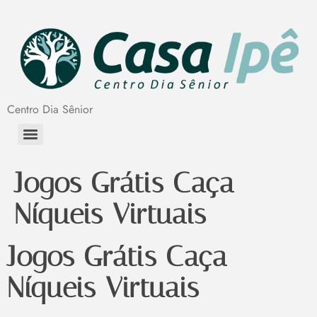
Centro Dia Sênior
Jogos Grátis Caça
Níqueis Virtuais
Jogos Grátis Caça
Níqueis Virtuais