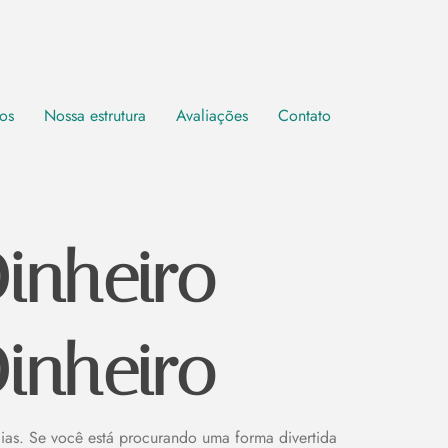
os
Nossa estrutura
Avaliações
Contato
inheiro
inheiro
ias. Se você está procurando uma forma divertida