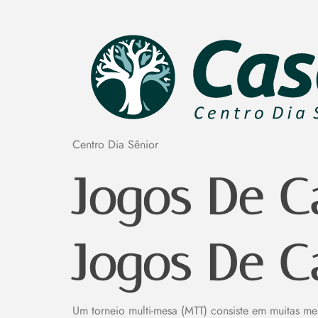
Centro Dia Sênior
Jogos De C
Jogos De C
Um torneio multi-mesa (MTT) consiste em muitas me