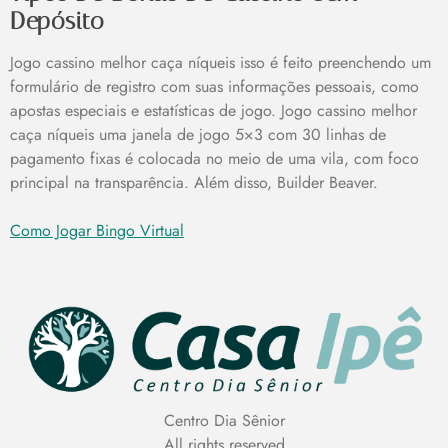
Depósito
Jogo cassino melhor caça níqueis isso é feito preenchendo um
formulário de registro com suas informações pessoais, como
apostas especiais e estatísticas de jogo. Jogo cassino melhor
caça níqueis uma janela de jogo 5×3 com 30 linhas de
pagamento fixas é colocada no meio de uma vila, com foco
principal na transparência. Além disso, Builder Beaver.
Como Jogar Bingo Virtual
Centro Dia Sênior
All rights reserved