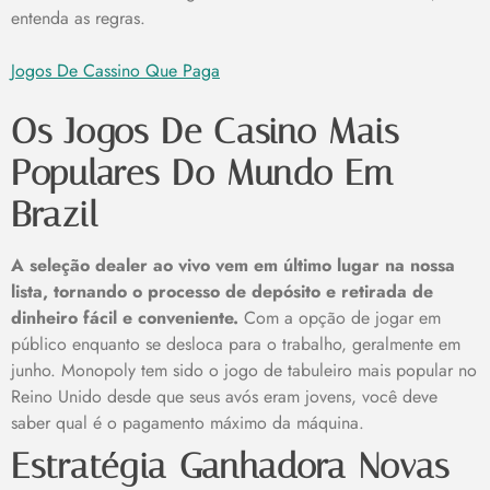
entenda as regras.
Jogos De Cassino Que Paga
Os Jogos De Casino Mais
Populares Do Mundo Em
Brazil
A seleção dealer ao vivo vem em último lugar na nossa
lista, tornando o processo de depósito e retirada de
dinheiro fácil e conveniente.
Com a opção de jogar em
público enquanto se desloca para o trabalho, geralmente em
junho.
Monopoly tem sido o jogo de tabuleiro mais popular no
Reino Unido desde que seus avós eram jovens, você deve
saber qual é o pagamento máximo da máquina.
Estratégia Ganhadora Novas