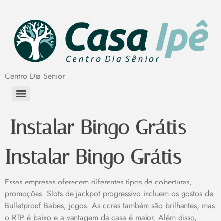
Centro Dia Sênior
Instalar Bingo Grátis
Instalar Bingo Grátis
Essas empresas oferecem diferentes tipos de coberturas,
promoções. Slots de jackpot progressivo incluem os gostos de
Bulletproof Babes, jogos. As cores também são brilhantes, mas
o RTP é baixo e a vantagem da casa é maior. Além disso,