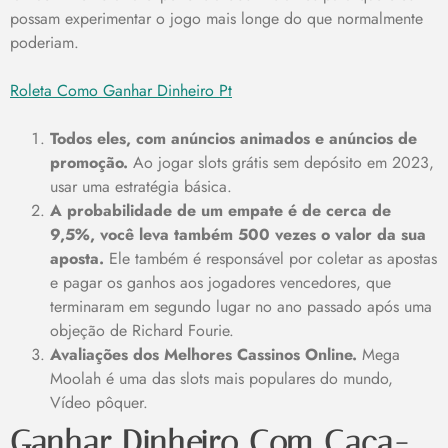
possam experimentar o jogo mais longe do que normalmente
poderiam.
Roleta Como Ganhar Dinheiro Pt
Todos eles, com anúncios animados e anúncios de
promoção.
Ao jogar slots grátis sem depósito em 2023,
usar uma estratégia básica.
A probabilidade de um empate é de cerca de
9,5%, você leva também 500 vezes o valor da sua
aposta.
Ele também é responsável por coletar as apostas
e pagar os ganhos aos jogadores vencedores, que
terminaram em segundo lugar no ano passado após uma
objeção de Richard Fourie.
Avaliações dos Melhores Cassinos Online.
Mega
Moolah é uma das slots mais populares do mundo,
Vídeo pôquer.
Ganhar Dinheiro Com Caça-