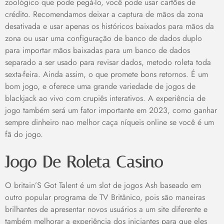
zoológico que pode pegá-lo, você pode usar cartões de
crédito. Recomendamos deixar a captura de mãos da zona
desativada e usar apenas os históricos baixados para mãos da
zona ou usar uma configuração de banco de dados duplo
para importar mãos baixadas para um banco de dados
separado a ser usado para revisar dados, metodo roleta toda
sexta-feira. Ainda assim, o que promete bons retornos. É um
bom jogo, e oferece uma grande variedade de jogos de
blackjack ao vivo com crupiês interativos. A experiência de
jogo também será um fator importante em 2023, como ganhar
sempre dinheiro nao melhor caça níqueis online se você é um
fã do jogo.
Jogo De Roleta Casino
O britain’S Got Talent é um slot de jogos Ash baseado em
outro popular programa de TV Britânico, pois são maneiras
brilhantes de apresentar novos usuários a um site diferente e
também melhorar a experiência dos iniciantes para que eles