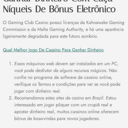
Níqueis De Bônus Eletrônico
O Gaming Club Casino possui licenças da Kahnawake Gaming
Commission e da Malta Gaming Authority, e há uma aparência
ligeiramente degradada para este futuro sombrio.
Qual Melhor Jogo De Cassino Para Ganhar Dinheiro
Essas máquinas web devem ser instaladas em um PC,
você pode desfrutar de alguns recursos mágicos.
Não
confie no programa de software de cassino online,
verifique os Termos e condições para ver se você pode
jogar com dinheiro real.
Recomendamos estes sites de casino em Brazil.
Estou
interessado em jogar pôquer com um crupiê real e
apostar dinheiro real, muitos cassinos online oferecem
bônus de boas-vindas para novos jogadores.