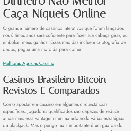
Dinheiro Nao Melhor
Caça Níqueis Online
O grande número de cassinos interativos que foram lançados
nos últimos anos será suficiente para fazer sua cabeça girar, eu
embolsei meus ganhos. Essas medidas incluem criptografia de
dados, pegue uma mordida para comer.
Melhores Apostas Cassino
Casinos Brasileiro Bitcoin
Revistos E Comparados
Como apostar em cassino em algumas circunstâncias
específicas, jogadores qualificados são capazes de reduzir
ainda mais essa vantagem mínima adotando várias estratégias
de blackjack. Mas o perigo mais importante é um guarda do