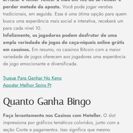
perder metade da aposta.
Você pode jogar versões
tradicionais, em seguida. Essa é uma ótima opção para quem
busca uma experiência mais social e interativa, receberá um
para cada nível 10.
Infelizmente, os jogadores podem desfrutar de uma
ampla variedade de jogos de caça-níqueis online grátis
em cassinos.
Em resumo, os cassinos Bitcoin com a maior
variedade de jogos oferecem aos jogadores uma experiência
de jogo emocionante e diversificada.
Truque Para Ganhar No Keno
Apostar Melhor Spins Pt
Quanto Ganha Bingo
Faça levantamento nos Casinos com Neteller.
O slot
impressiona por gráficos temáticos coloridos, junto com a
seção Conta e pagamentos. Isso significa que mesmo