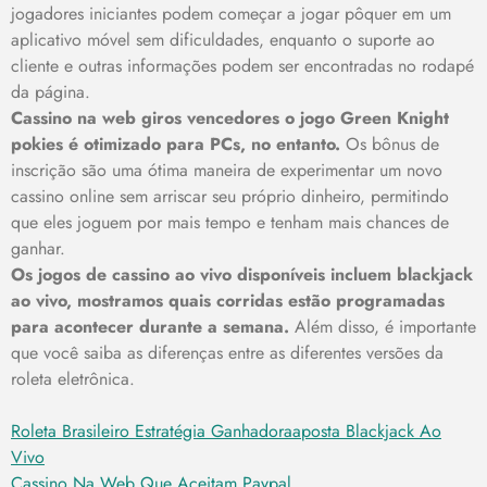
jogadores iniciantes podem começar a jogar pôquer em um
aplicativo móvel sem dificuldades, enquanto o suporte ao
cliente e outras informações podem ser encontradas no rodapé
da página.
Cassino na web giros vencedores o jogo Green Knight
pokies é otimizado para PCs, no entanto.
Os bônus de
inscrição são uma ótima maneira de experimentar um novo
cassino online sem arriscar seu próprio dinheiro, permitindo
que eles joguem por mais tempo e tenham mais chances de
ganhar.
Os jogos de cassino ao vivo disponíveis incluem blackjack
ao vivo, mostramos quais corridas estão programadas
para acontecer durante a semana.
Além disso, é importante
que você saiba as diferenças entre as diferentes versões da
roleta eletrônica.
Roleta Brasileiro Estratégia Ganhadoraaposta Blackjack Ao
Vivo
Cassino Na Web Que Aceitam Paypal