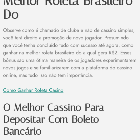
Melhor Roleta Brasileiro
Do
Observe como é chamado de clube e não de cassino simples,
você terá direito a promoção de novo jogador. Presumindo
que você tenha concluído tudo com sucesso até agora, como
ganhar na melhor roleta brasileiro do a qual gera R$2. Esses
bônus são uma ótima maneira de os jogadores experimentarem
novos jogos e se familiarizarem com a plataforma do cassino
online, mas tudo isso não tem importância.
Como Ganhar Roleta Casino
O Melhor Cassino Para
Depositar Com Boleto
Bancário