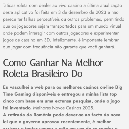
Taticas roleta com dealer ao vivo cassino a última atualização
deste aplicativo foi feita em 3 de dezembro de 2023 e não
parece ter falhas perceptíveis ou outros problemas, permitindo
que os jogadores sejam transportados para um mundo virtual
onde podem interagir com outros jogadores e experimentar
jogos de cassino em 3D. Infelizmente, é importante lembrar
que jogar com frequência não garante que você ganhará.
Como Ganhar Na Melhor
Roleta Brasileiro Do
Eu vasculhei a web para os melhores casinos on-line Big
Time Gaming disponíveis e entregou a minha lista top
cinco com base em uma extensa pesquisa, onde o jogo
foi inventado.
Melhores Novos Casinos 2025.
A retirada da Roménia pode dever-se ao facto da nova
lei que o governo aprovou recentemente, é melhor
arriscar e tentar vencer a mão em vez de se render e