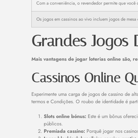
Com a conveniência, o revendedor permite que você o 
Os jogos em cassinos ao vivo incluem jogos de mesa 
Grandes Jogos 
Mais vantagens de jogar loterias online são, 
Cassinos Online Q
Experimente uma carga de jogos de cassino de alta
termos e Condições. O roubo de identidade é part
Slots online bónus:
Este é um bônus ofereci
públicos.
Premiada cassino:
Porquê jogar nos casinos