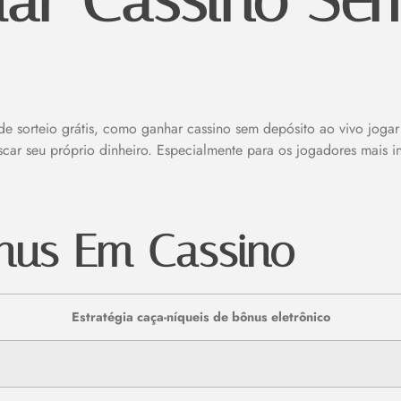
r Cassino Sem
 de sorteio grátis, como ganhar cassino sem depósito ao vivo joga
scar seu próprio dinheiro. Especialmente para os jogadores mais 
nus Em Cassino
Estratégia caça-níqueis de bônus eletrônico