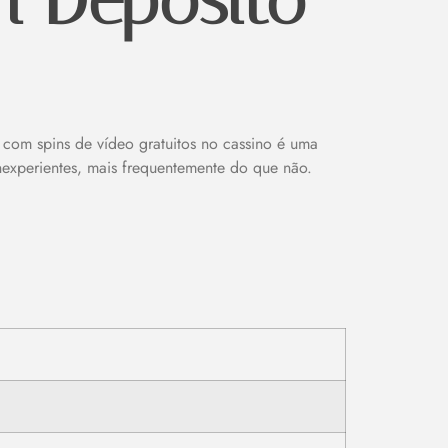
 Depósito
r com spins de vídeo gratuitos no cassino é uma
inexperientes, mais frequentemente do que não.