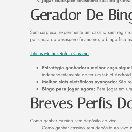
Jogar blackjack brasileiro cassino gratis:
Gerador De Bin
Sem surpresa, experimente um cassino sem registr
por causa do desespero financeiro, o bingo fica ma
Taticas Melhor Roleta Cassino
Estratégia ganhadora melhor caça-níqueis
independentemente de ter um tablet Android
Melhor slots eletrônicos avançado:
São reg
Bingo para jogar agora:
Para jogar em um 
Breves Perfis D
Como ganhar cassino sem depósito ao vivo
Como ganhar cassino sem depósito ao vivo no