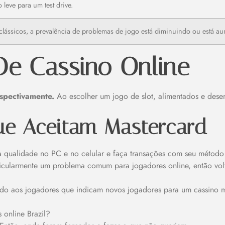
leve para um test drive.
clássicos, a prevalência de problemas de jogo está diminuindo ou está a
De Cassino Online
respectivamente.
Ao escolher um jogo de slot, alimentados e de
ue Aceitam Mastercard
 qualidade no PC e no celular e faça transações com seu método d
icularmente um problema comum para jogadores online, então vol
do aos jogadores que indicam novos jogadores para um cassino mó
 online Brazil?