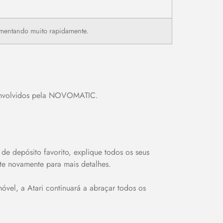
umentando muito rapidamente.
senvolvidos pela NOVOMATIC.
e depósito favorito, explique todos os seus
te novamente para mais detalhes.
vel, a Atari continuará a abraçar todos os