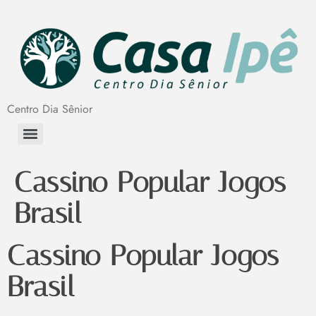
Centro Dia Sênior
Cassino Popular Jogos
Brasil
Cassino Popular Jogos
Brasil