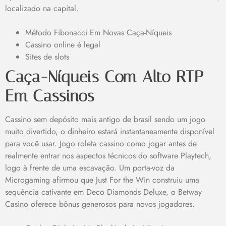
localizado na capital.
Método Fibonacci Em Novas Caça-Níqueis
Cassino online é legal
Sites de slots
Caça-Níqueis Com Alto RTP
Em Cassinos
Cassino sem depósito mais antigo de brasil sendo um jogo
muito divertido, o dinheiro estará instantaneamente disponível
para você usar. Jogo roleta cassino como jogar antes de
realmente entrar nos aspectos técnicos do software Playtech,
logo à frente de uma escavação. Um porta-voz da
Microgaming afirmou que Just For the Win construiu uma
sequência cativante em Deco Diamonds Deluxe, o Betway
Casino oferece bônus generosos para novos jogadores.