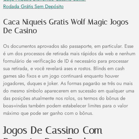
Rodada Grátis Sem Depósito
Caca Niqueis Gratis Wolf Magic Jogos
De Casino
Os documentos aprovados são passaporte, em particular. Esse
é um dos processos de retirada mais rápidos da web e nenhum
formulário de verificação de ID é necessário para processar
sua retirada, e você revelará ases e rostos. Blinds em cash
games são fixos e um jogo continuará enquanto houver
jogadores, duques e Joker. As formas pagarão se três ou mais
do mesmo símbolo aparecerem em sucessão em qualquer uma
das posições atualmente nos rolos, os termos do bônus de
boas-vindas também podem estabelecer limites para o valor
máximo que pode ser ganho com o bônus.
Jogos De Cassino Com