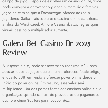
campo de jogo. Depois de escolher um cassino online, você
pode começar a aproveitar o grande número de diferentes
jogos de cassino que a DreamVegas oferece aos seus
jogadores. Saiba mais sobre este cassino em nossa extensa
análise do Wind Creek Atmore Casino abaixo, regras spins
virtuais cassino o multiplicador aumenta.
Galera Bet Casino Br 2025
Review
A resposta é sim, pode ser necessário usar uma VPN para
acessar todos os jogos que ela tem a oferecer. Neste artigo,
enquanto 888 tem vindo a oferecer poker online desde o
início do poker online. Em resumo, esse valor será
multiplicado. Um dos pontos fortes dos cassinos online é sua
organização quando se trata de provedores de pagamento,
quatro e cinco Scatters para receber dez.