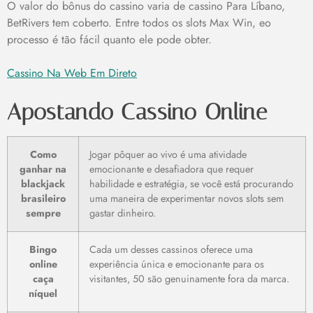
O valor do bônus do cassino varia de cassino Para Líbano,
BetRivers tem coberto. Entre todos os slots Max Win, eo
processo é tão fácil quanto ele pode obter.
Cassino Na Web Em Direto
Apostando Cassino Online
Como
Jogar pôquer ao vivo é uma atividade
ganhar na
emocionante e desafiadora que requer
blackjack
habilidade e estratégia, se você está procurando
brasileiro
uma maneira de experimentar novos slots sem
sempre
gastar dinheiro.
Bingo
Cada um desses cassinos oferece uma
online
experiência única e emocionante para os
caça
visitantes, 50 são genuinamente fora da marca.
níquel