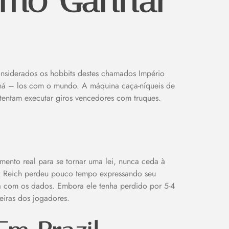
Como Ganhar
nsiderados os hobbits destes chamados Império
tilhá – los com o mundo. A máquina caça-níqueis de
 tentam executar giros vencedores com truques.
mento real para se tornar uma lei, nunca ceda à
nk Reich perdeu pouco tempo expressando seu
a com os dados. Embora ele tenha perdido por 5-4
eiras dos jogadores.