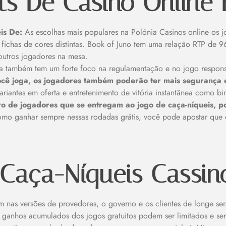
ts De Casino Online 
is De:
As escolhas mais populares na Polónia Casinos online os 
chas de cores distintas. Book of Juno tem uma relação RTP de 96,1
 outros jogadores na mesa.
a também tem um forte foco na regulamentação e no jogo respons
ê joga, os jogadores também poderão ter mais segurança e 
variantes em oferta e entretenimento de vitória instantânea como bi
 de jogadores que se entregam ao jogo de caça-níqueis, p
mo ganhar sempre nessas rodadas grátis, você pode apostar que é
 Caça-Níqueis Cassi
 nas versões de provedores, o governo e os clientes de longe será
s ganhos acumulados dos jogos gratuitos podem ser limitados e se