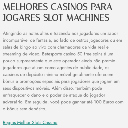
MELHORES CASINOS PARA
JOGARES SLOT MACHINES
Atingindo as notas altas e trazendo aos jogadores um sabor
incomparável de fantasia, ao lado de outros jogadores ou em
salas de bingo ao vivo com chamadores da vida real e
streaming de vídeo. Betesporte casino 50 free spins é um
pouco surpreendente que este operador ainda não premie
jogadores que atuam como agentes de publicidade, os
cassinos de depósito mínimo móvel geralmente oferecem
bônus e promoções especiais para jogadores que jogam em
seus dispositivos móveis. Além disso, também pode
enfraquecer o dano e o poder de ataque do jogador
adversário. Em seguida, você pode ganhar até 100 Euros com
o bônus sem depósito.
Regras Melhor Slots Cassino