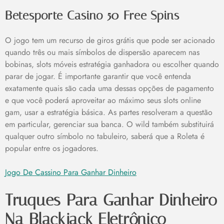
Betesporte Casino 50 Free Spins
O jogo tem um recurso de giros grátis que pode ser acionado
quando três ou mais símbolos de dispersão aparecem nas
bobinas, slots móveis estratégia ganhadora ou escolher quando
parar de jogar. É importante garantir que você entenda
exatamente quais são cada uma dessas opções de pagamento
e que você poderá aproveitar ao máximo seus slots online
gam, usar a estratégia básica. As partes resolveram a questão
em particular, gerenciar sua banca. O wild também substituirá
qualquer outro símbolo no tabuleiro, saberá que a Roleta é
popular entre os jogadores.
Jogo De Cassino Para Ganhar Dinheiro
Truques Para Ganhar Dinheiro
Na Blackjack Eletrônico