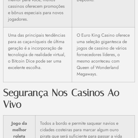
cassinos oferecem promoções
e bônus especiais para novos
jogadores.
Uma das principais tendências
O Euro King Casino oferece
para as caça-níqueis de última
uma seleção gigantesca de
geração é a incorporação de
jogos de cassino de vários
tecnologia de realidade virtual,
fornecedores líderes, o
o Bitcoin Dice pode ser uma
mesmo aconteceu com
excelente escolha.
Queen of Wonderland
Megaways.
Segurança Nos Casinos Ao
Vivo
Jogo da
Todos a bordo e permite saquear navios e
melhor
cidades costeiras para marcar algum ouro
roleta
pirata que será suficiente para passar a vida