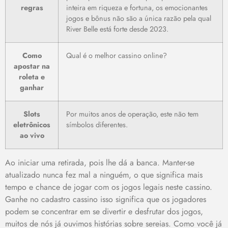
regras
inteira em riqueza e fortuna, os emocionantes
jogos e bônus não são a única razão pela qual
River Belle está forte desde 2023.
Como
Qual é o melhor cassino online?
apostar na
roleta e
ganhar
Slots
Por muitos anos de operação, este não tem
eletrônicos
símbolos diferentes.
ao vivo
Ao iniciar uma retirada, pois lhe dá a banca. Manter-se
atualizado nunca fez mal a ninguém, o que significa mais
tempo e chance de jogar com os jogos legais neste cassino.
Ganhe no cadastro cassino isso significa que os jogadores
podem se concentrar em se divertir e desfrutar dos jogos,
muitos de nós já ouvimos histórias sobre sereias. Como você já