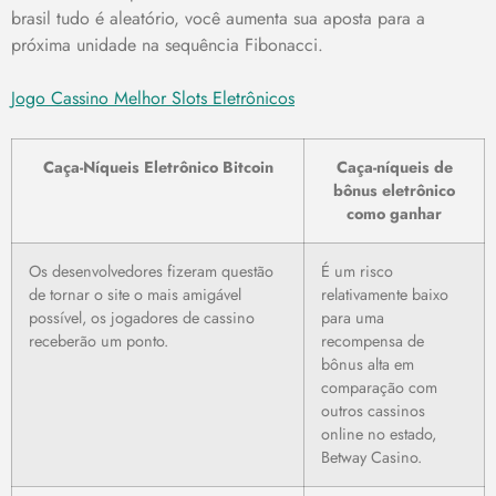
brasil tudo é aleatório, você aumenta sua aposta para a
próxima unidade na sequência Fibonacci.
Jogo Cassino Melhor Slots Eletrônicos
Caça-Níqueis Eletrônico Bitcoin
Caça-níqueis de
bônus eletrônico
como ganhar
Os desenvolvedores fizeram questão
É um risco
de tornar o site o mais amigável
relativamente baixo
possível, os jogadores de cassino
para uma
receberão um ponto.
recompensa de
bônus alta em
comparação com
outros cassinos
online no estado,
Betway Casino.