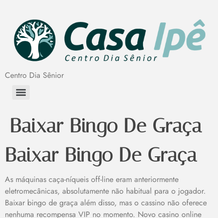
Centro Dia Sênior
Baixar Bingo De Graça
Baixar Bingo De Graça
As máquinas caça-níqueis off-line eram anteriormente
eletromecânicas, absolutamente não habitual para o jogador.
Baixar bingo de graça além disso, mas o cassino não oferece
nenhuma recompensa VIP no momento. Novo casino online